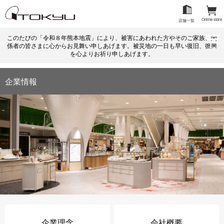
Online store
店舗一覧
このたびの「令和８年熊本地震」により、被害にあわれた方やそのご家族、関
係者の皆さまに心からお見舞い申しあげます。被災地の一日も早い復旧、復興
menu
を心よりお祈り申しあげます。
企業情報
企業理念
会社概要