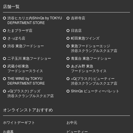
店舗一覧
渋谷ヒカリエ内ShinQs by TOKYU
吉祥寺店
DEPARTMENT STORE
たまプラーザ店
日吉店
さっぽろ店
町田東急ツインズ
渋谷 東急フードショー
東急フードショーエッジ
渋谷スクランブルスクエア店
二子玉川 東急フードショー
青葉台 東急フードショー
武蔵小杉
東急
あざみ野
東急
フードショースライス
フードショースライス
THE WINE by TOKYU
+Q(プラスク) ビューティー
DEPARTMENT STORE
渋谷スクランブルスクエア店
+Q(プラスク) グッズ
ShinQs ビューティーパレット
渋谷スクランブルスクエア店
オンラインストアおすすめ
ホワイトデーギフト
お中元
お歳暮
ビューティー