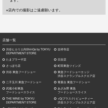
※店内での撮影はご遠慮願います。
TOP
店舗一覧
渋谷ヒカリエ内ShinQs by TOKYU
吉祥寺店
DEPARTMENT STORE
たまプラーザ店
日吉店
さっぽろ店
町田東急ツインズ
渋谷 東急フードショー
東急フードショーエッジ
渋谷スクランブルスクエア店
二子玉川 東急フードショー
青葉台 東急フードショー
武蔵小杉
東急
あざみ野
東急
フードショースライス
フードショースライス
THE WINE by TOKYU
+Q(プラスク) ビューティー
DEPARTMENT STORE
渋谷スクランブルスクエア店