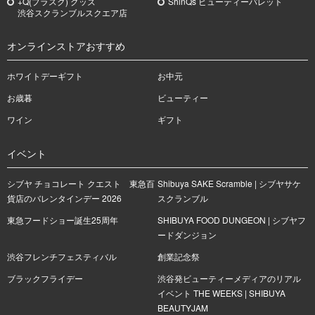
+Q(プラスク) グッズ
ShinQs ビューティーパレット
渋谷スクランブルスクエア店
オンラインストアおすすめ
ホワイトデーギフト
お中元
お歳暮
ビューティー
ワイン
ギフト
イベント
シブヤ チョコレート クエスト 東急百
Shibuya SAKE Scramble | シブヤサケ
貨店のバレンタインデー 2026
スクランブル
東急フードショー誕生25周年
SHIBUYA FOOD DUNGEON | シブヤフ
ードダンジョン
渋谷フレンチフェスティバル
創業記念祭
ブラックフライデー
渋谷発ビューティーメディアのリアル
イベント THE WEEKS | SHIBUYA
BEAUTYJAM