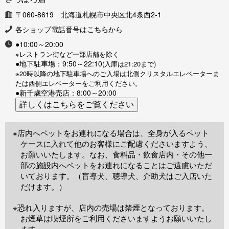
〒060-8619 北海道札幌市中央区北4条西2-1
各ショップ電話番号は
こちら
から
●10:00～20:00
※レストラン街など一部店舗を除く
●地下駐車場：9:50～22:10
(入庫は21:20まで)
※20時以降の地下駐車場へのご入場は北側クリスタルエレベーターま
たは西側エレベーターをご利用ください。
●新千歳空港売店：8:00～20:00
※店内へペットをお連れになる場合は、全身が入るペット
ケースに入れて他のお客様にご配慮くださいますよう、
お願いいたします。なお、食料品・飲食店内・その他一
部の施設内へペットをお連れになることはご遠慮いただ
いております。（盲導犬、聴導犬、介助犬はご入店いた
だけます。）
※恐れ入りますが、店内の売場は禁煙となっております。
お煙草は喫煙所をご利用くださいますようお願いいたし
ます。