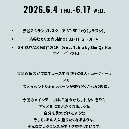
2026.6.4
-6.17
THU.
WED.
渋谷スクランブルスクエア 6F・5F 「+Q（プラスク）」
渋谷ヒカリエ内ShinQs B1・1F・2F・3F・4F
SHIBUYA109渋谷店 1F
「Dress Table by ShinQs ビュ
ーティー パレット」
東急百貨店がプロデュースする
渋谷の3大ビューティーゾ
ーンで
コスメイベント&キャンペーンが
盛りだくさんの2週間。
今回のメインテーマは、“運命かもしれない香り”。
ずっと肌に重ねたくなるような
自分を勇気づけるような
そして、あの人に贈りたくなるような。
そんなフレグランスがアナタを待っています。