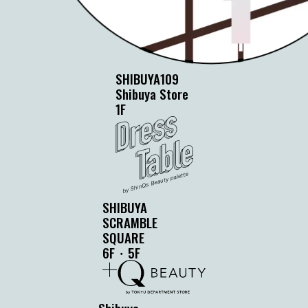
SHIBUYA109
Shibuya Store
1F
SHIBUYA
SCRAMBLE
SQUARE
6F・5F
Shibuya