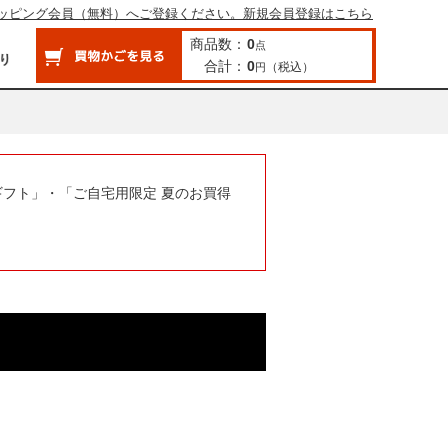
ッピング会員（無料）へご登録ください。新規会員登録はこちら
商品数：
0
点
合計：
0
（税込）
円
ギフト」・「ご自宅用限定 夏のお買得