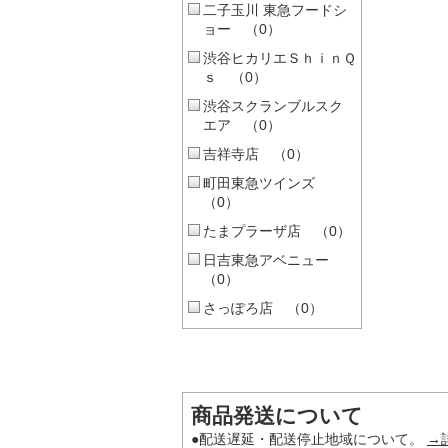
二子玉川 東急フードシ
ョー （0）
渋谷ヒカリエＳｈｉｎＱ
ｓ （0）
渋谷スクランブルスク
エア （0）
吉祥寺店 （0）
町田東急ツインズ
（0）
たまプラーザ店 （0）
日吉東急アベニュー
（0）
さっぽろ店 （0）
商品発送について
●配送遅延・配送停止地域について。
→