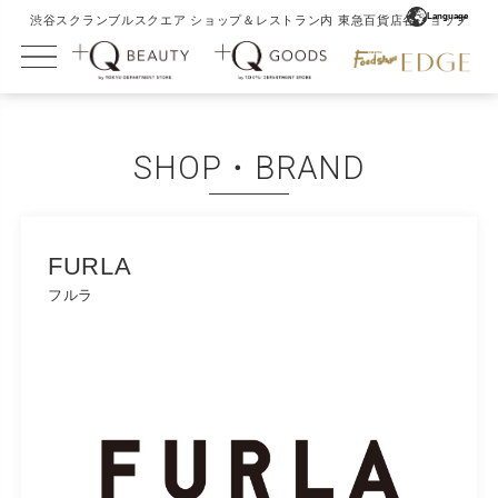
Language
渋谷スクランブルスクエア ショップ＆レストラン内 東急百貨店各ショップ
English
简体中文
SHOP・BRAND
繁體中文
日本語
FURLA
フルラ