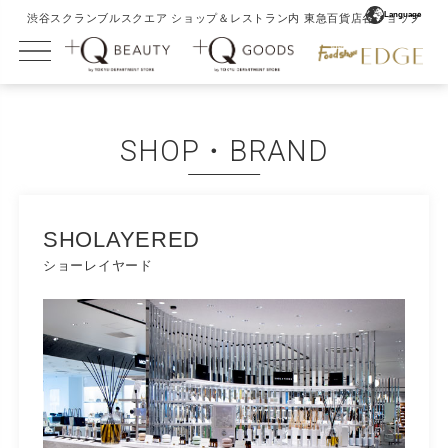
Language
渋谷スクランブルスクエア ショップ＆レストラン内 東急百貨店各ショップ
English
简体中文
SHOP・BRAND
繁體中文
日本語
SHOLAYERED
ショーレイヤード