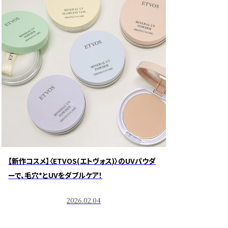
【新作コスメ】〈ETVOS(エトヴォス)〉のUVパウダ
ーで、毛穴*とUVをダブルケア！
2026.02.04