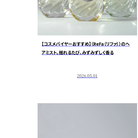
【コスメバイヤーおすすめ】〈ReFa（リファ）〉のヘ
アミスト。揺れるたび、みずみずしく香る
2026.05.01