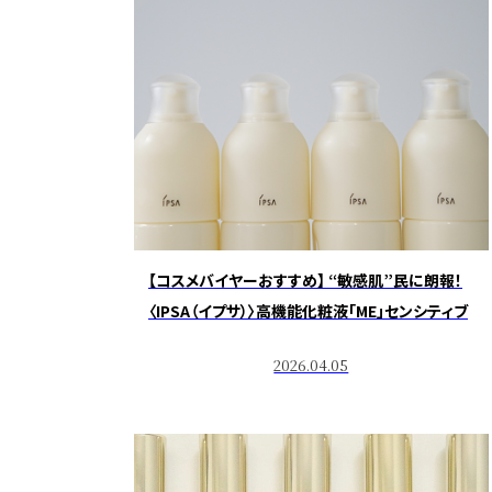
【コスメバイヤーおすすめ】 “敏感肌”民に朗報！
〈IPSA（イプサ）〉高機能化粧液「ME」センシティブ
2026.04.05