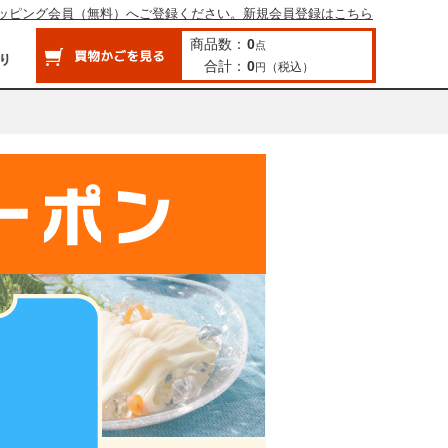
ッピング会員（無料）へご登録ください。新規会員登録はこちら
商品数：
0
点
合計：
0
（税込）
円