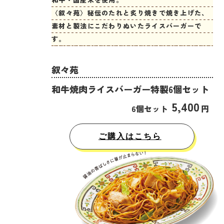
〈叙々苑〉秘伝のたれと炙り焼きで焼き上げた、
素材と製法にこだわりぬいたライスバーガーで
す。
叙々苑
和牛焼肉ライスバーガー特製6個セット
5,400
6個セット
円
ご購入はこちら