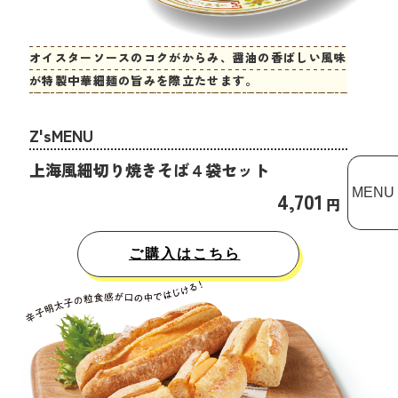
オイスターソースのコクがからみ、醤油の香ばしい風味
が特製中華細麺の旨みを際立たせます。
Z'sMENU
上海風細切り焼きそば４袋セット
MENU
4,701
円
ご購入はこちら