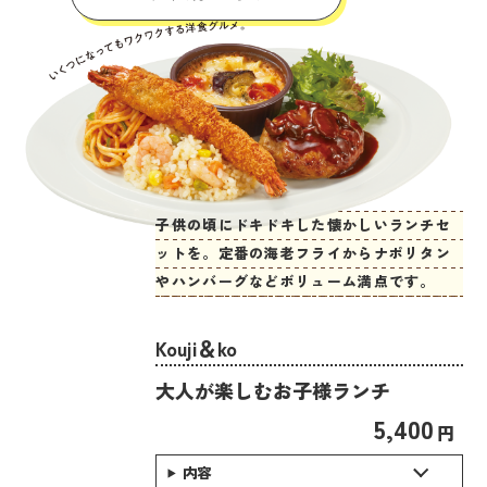
子供の頃にドキドキした懐かしいランチセ
ットを。定番の海老フライからナポリタン
やハンバーグなどボリューム満点です。
Kouji＆ko
大人が楽しむお子様ランチ
5,400
円
内容