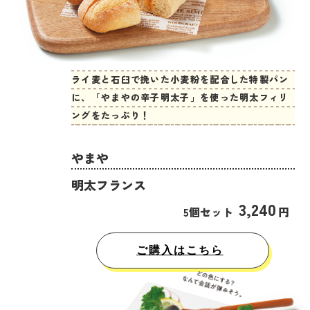
ライ麦と石臼で挽いた小麦粉を配合した特製パン
に、「やまやの辛子明太子」を使った明太フィリ
ングをたっぷり！
やまや
明太フランス
3,240
5個セット
円
ご購入はこちら