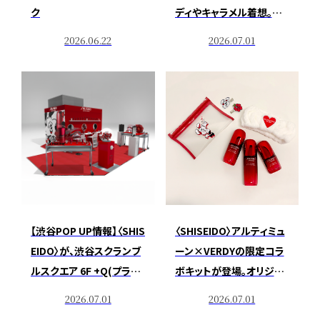
ク
ディやキャラメル着想。甘
さを纏う新色リップが登場
2026.06.22
2026.07.01
【渋谷POP UP情報】〈SHIS
〈SHISEIDO〉アルティミュ
EIDO〉が、渋谷スクランブ
ーン×VERDYの限定コラ
ルスクエア 6F +Q(プラス
ボキットが登場。オリジナ
ク)ビューティーにてPOP
ルグッズ付きセットをチェ
2026.07.01
2026.07.01
UPイベントを開催
ック