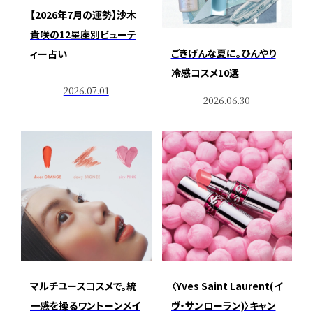
【2026年7月の運勢】沙木
貴咲の12星座別ビューテ
ごきげんな夏に。ひんやり
ィー占い
冷感コスメ10選
2026.07.01
2026.06.30
マルチユースコスメで。統
〈Yves Saint Laurent(イ
一感を操るワントーンメイ
ヴ・サンローラン)〉キャン