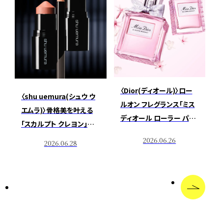
〈Dior(ディオール)〉ロー
〈shu uemura(シュウ ウ
ルオン フレグランス「ミス
エムラ)〉骨格美を叶える
ディオール ローラー パー
「スカルプト クレヨン」登
ル」のパッケージを刷新し
場。ロングセラーアイブロ
2026.06.26
2026.06.28
て登場
ウも「ハード フォーミュラ
ハード 10」へ進化