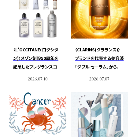
〈L'OCCITANE(ロクシタ
〈CLARINS(クラランス)〉
ン)〉メゾン創設50周年を
ブランドを代表する美容液
記念したフレグランスコレ
「ダブル セーラム」から、目
クションから 心ときほぐす
もと用美容液が誕生
2026.07.10
2026.07.07
香りの「LAVANDE（ラヴァ
ンド）」が登場