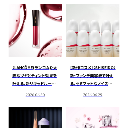
〈LANCÔME(ランコム)〉大
【新作コスメ】〈SHISEIDO〉
胆なツヤとティント効果を
新・ファンデ美容液で叶え
叶える、新リキッドルージ
る、セミマットなノイズレス
ュが登場
肌
2026.06.30
2026.06.29