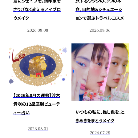
眉にシェイプを。顔印象を
旅するワタシの、3つの本
さりげなく変えるアイブロ
命。目的地＆シチュエーシ
ウメイク
ョンで選ぶトラベルコスメ
2026.08.08
2026.08.06
【2026年8月の運勢】沙木
貴咲の12星座別ビューテ
いつもの私に、推し色を。と
ィー占い
きめきをまとうメイク
2026.08.01
2026.07.28