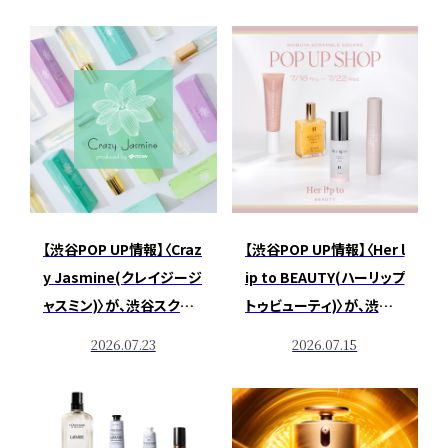
【渋谷POP UP情報】〈Craz
【渋谷POP UP情報】〈Her l
y Jasmine(クレイジージ
ip to BEAUTY(ハーリップ
ャスミン)〉が、渋谷スクラ
トゥビューティ)〉が、渋谷
ンブルスクエア 6F +Q(プ
スクランブルスクエア 6F
2026.07.23
2026.07.15
ラスク)ビューティーにてP
+Q(プラスク)ビューティー
OP UPイベントを開催
にてPOP UPイベントを開
催