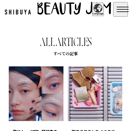
Language
Englis
h
A
L
L
A
R
T
I
C
L
E
S
简体中
文
すべての記事
繁體中
文
日本語