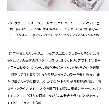
〈ジルスチュアート〉ルージュ リップジュエル ジェミーサテン（レフィル） 全5
色 各2,420円（2022年8月5日発売）、ルージュ ケース（全6色）各1,540
円 ［取扱店］＋Q（プラスク）ビューティー 渋谷スクランブルスクエア店
「昨年登場した『ルージュ リップジュエル ジェミーサテン』は、マ
ットとツヤの両方の良さを併せ持つセミマットリップです。ジェミー
カラーコレクションパール（酸化チタン・マイカ）が、唇の色を適度
に補正してひと塗りでしっかり見たままのカラーを楽しめます。ま
た、2層のリップの膜で、つけたての仕上がりが長時間続くロングラ
スティング処方です。マスクを着用する際は、事前にティッシュオフ
をするとマスク移りを軽減しながら、美発色を保つことができま
す」（ジルチュアートBA）