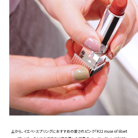
上から、イエベ・スプリングにおすすめの愛されピンク「#22 muse of libert