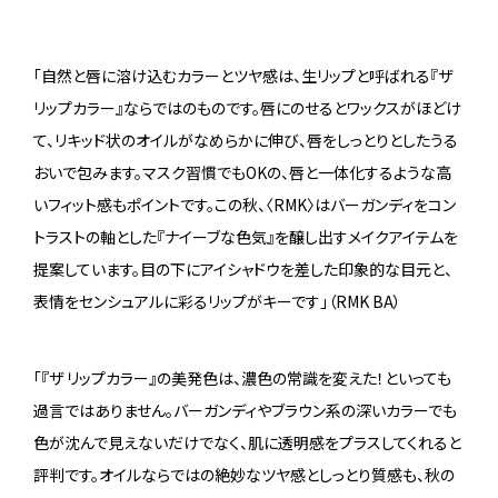
「自然と唇に溶け込むカラーとツヤ感は、生リップと呼ばれる『ザ
リップカラー』ならではのものです。唇にのせるとワックスがほどけ
て、リキッド状のオイルがなめらかに伸び、唇をしっとりとしたうる
おいで包みます。マスク習慣でもOKの、唇と一体化するような高
いフィット感もポイントです。この秋、〈RMK〉はバーガンディをコン
トラストの軸とした『ナイーブな色気』を醸し出すメイクアイテムを
提案しています。目の下にアイシャドウを差した印象的な目元と、
表情をセンシュアルに彩るリップがキーです」（RMK BA）
「『ザ リップカラー』の美発色は、濃色の常識を変えた！といっても
過言ではありません。バーガンディやブラウン系の深いカラーでも
色が沈んで見えないだけでなく、肌に透明感をプラスしてくれると
評判です。オイルならではの絶妙なツヤ感としっとり質感も、秋の