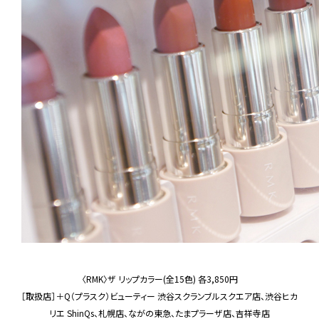
〈RMK〉ザ リップカラー(全15色) 各3,850円
［取扱店］＋Q（プラスク）ビューティー 渋谷スクランブルスクエア店、渋谷ヒカ
リエ ShinQs、札幌店、ながの東急、たまプラーザ店、吉祥寺店