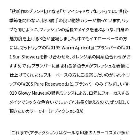
「秋新作のブランド初となる『ザ アイシャドウ パレット』では、世代・
季節を問わない、使い勝手の良い絶妙カラーが揃っています。リッ
プも同じように、ファッションの延長でメイクを選ぶような、自身の
魅力度を上げる3色が登場しました。中でもイエローベースの方
には、マットリップの『#019S Warm Apricot』にプランパーの『#01
1 Sun Shower』を掛け合わせた、オレンジ系の同系色合わせがお
すすめです。プランパーに含まれる多色ラメがフレッシュな表情に
仕上げてくれます。ブルーベースの方にご提案したいのが、マットリ
ップの『#20S Pure Rosewood』と、プランパーのみずみずしい『#
010 Glowy Mauve』の異色ミックスによる、口元にフォーカスする
メイクでシックな色合いです。いずれも長く使えるので、ぜひ試して
頂きたいカラーです」（アディクションBA）
「これまで〈アディクション〉はクールな印象のカラーコスメが多か