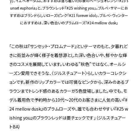
y」、イエベオータムにおすすめは落ち着いた印象のベージュオレンジ「#23 s
unset euphoria」と、ブラウンレッド「#25 wishing you」。ブルベ・サマーにお
すすめはブランドらしいローズピンク「#21 forever idol」、ブルベ・ウィンター
におすすめは、深い色合いのプラムローズ「#24 mellow dusk」
「この秋は『サンセット・プロムナード』といテーマのもと、夕暮れど
きに街並みが輝く様子を着想源とした深い色合いや、鮮やかな輝
きのコスメを展開しています。いわゆる"秋色"ではなく、オールシ
ーズン愛用できそうな、〈ジルスチュアート〉らしいカラーコレクシ
ョンです。新作のリップカラーでは可憐なピンクから、深みのあるブ
ラウンまでトレンド感のあるカラーが5色登場しました。中でも、モ
デル着用色で予約時から10代～20代のお客さまに人気の高い『#
24 mellow dusk』のプラムローズや、誰でも合わせやすい『#25 w
ishing you』のブラウンレッドは要チェックです」（ジルスチュアー
トBA）