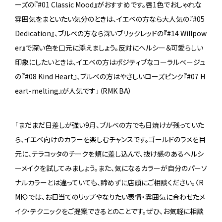
ーズの『#01 Classic Mood』がおすすめです。唇1色でおしゃれな
雰囲気をまといたい気分のときは、イエベの方なら大人気の『#05
Dedication』、ブルベの方なら深いブリックレッドの『#14 Willpow
er』で深い色を口元に添えましょう。反対にヘルシー＆可愛らしい
印象にしたいときは、イエベの方はポジティブなコーラルベージュ
の『#08 Kind Heart』、ブルベの方はやさしいローズピンク『#07 H
eart-melting』が人気です」（RMK BA）
「まだまだ日差しが強い9月、ブルベの方でも日焼けが残っていた
ら、イエベ向けのカラーを楽しむチャンスです。ゴールドのラメを目
元に、テラコッタのチークを頬に差し込んで、抜け感のあるヘルシ
ーメイクを試してみましょう。また、気になるカラーが自分のパーソ
ナルカラーとは違っていても、諦めずに店頭にご相談ください。〈R
MK〉では、お目当てのリップやなりたい表情・雰囲気に合わせたメ
イク・テクニックをご提案できるとのことです。ぜひ、お気軽に相談