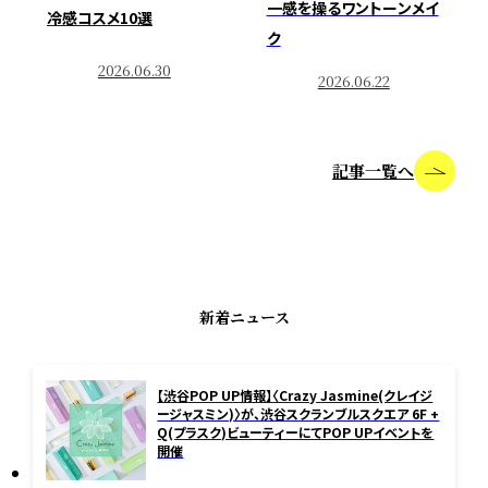
一感を操るワントーンメイ
冷感コスメ10選
ク
2026.06.30
2026.06.22
記事一覧へ
新着ニュース
S
H
I
B
U
Y
A
B
E
A
U
T
Y
N
E
W
S
【渋谷POP UP情報】〈Crazy Jasmine(クレイジ
ージャスミン)〉が、渋谷スクランブルスクエア 6F +
Q(プラスク)ビューティーにてPOP UPイベントを
開催