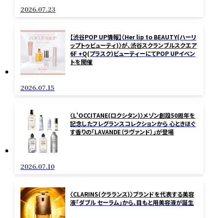
2026.07.23
【渋谷POP UP情報】〈Her lip to BEAUTY(ハーリ
ップトゥビューティ)〉が、渋谷スクランブルスクエア
6F +Q(プラスク)ビューティーにてPOP UPイベン
トを開催
2026.07.15
〈L'OCCITANE(ロクシタン)〉メゾン創設50周年を
記念したフレグランスコレクションから 心ときほぐ
す香りの「LAVANDE（ラヴァンド）」が登場
2026.07.10
〈CLARINS(クラランス)〉ブランドを代表する美容
液「ダブル セーラム」から、目もと用美容液が誕生