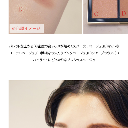
パレット左上から(A)密度の高いラメが煌めくスパークルベージュ、(B)マットな
コーラルベージュ、(C)繊細なラメ入りピンクベージュ、(D)シアーブラウン、(E)
ハイライトにぴったりなプレシャスベージュ