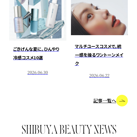
マルチユースコスメで。統
ごきげんな夏に。ひんやり
一感を操るワントーンメイ
冷感コスメ10選
ク
2026.06.30
2026.06.22
記事一覧へ
S
H
I
B
U
Y
A
B
E
A
U
T
Y
N
E
W
S