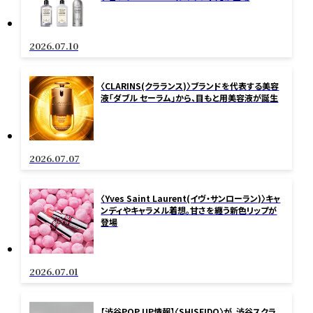
2026.07.10
〈CLARINS(クラランス)〉ブランドを代表する美容
液「ダブル セーラム」から、目もと用美容液が誕生
2026.07.07
〈Yves Saint Laurent(イヴ・サンローラン)〉キャ
ンディやキャラメル着想。甘さを纏う新色リップが
登場
2026.07.01
【渋谷POP UP情報】〈SHISEIDO〉が、渋谷スクラ