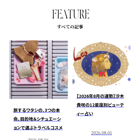
F
E
A
T
U
R
E
すべての記事
【2026年8月の運勢】沙木
貴咲の12星座別ビューテ
旅するワタシの、3つの本
ィー占い
命。目的地＆シチュエーシ
ョンで選ぶトラベルコスメ
2026.08.01
2026.08.06