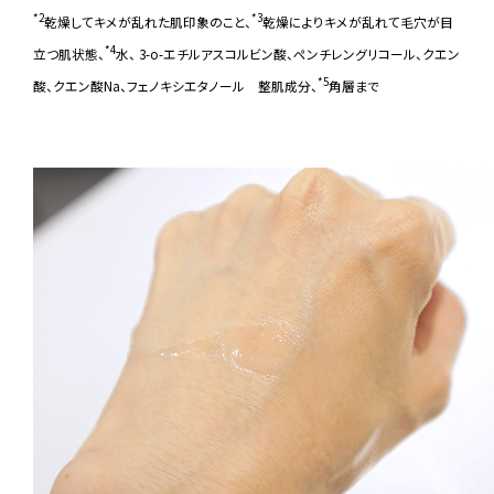
*2
*3
乾燥してキメが乱れた肌印象のこと、
乾燥によりキメが乱れて毛穴が目
*4
立つ肌状態、
水、 3-o-エチルアスコルビン酸、ペンチレングリコール、クエン
*5
酸、クエン酸Na、フェノキシエタノール 整肌成分、
角層まで