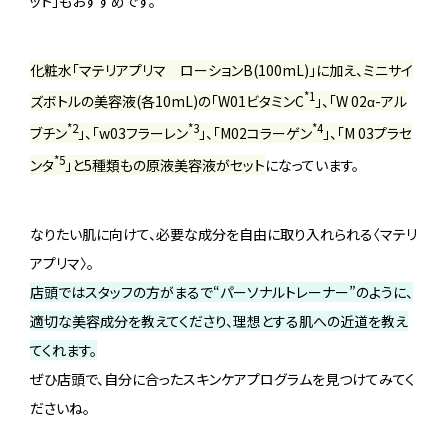
ット」もおすすめです。
化粧水「マテリアプリマ ローションB(100mL)」に加え、ミニサイ
*1
ズボトルの美容液(各10mL)の「W01ビタミンC
」、「W 02α-アル
*2
*3
*4
ブチン
」、「w03フラーレン
」、「M02コラーゲン
」、「M 03プラセ
*5
ンタ
」と5種類もの原液美容液がセット
になっています。
なりたい肌に向けて、必要な成分を自由に取り入れられる〈マテリ
アプリマ〉。
店頭ではスタッフの方がまるで“パーソナルトレーナー”のように、
適切な美容成分を教えてくださり、理想とする肌への近道を教え
てくれます。
ぜひ店頭で、自分に合ったスキンケアプログラムを見つけてみてく
ださいね。