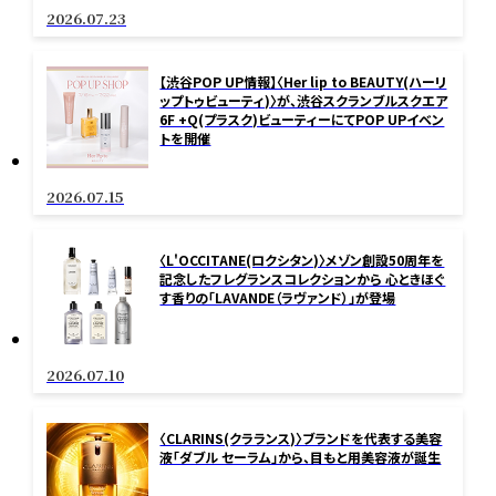
2026.07.23
【渋谷POP UP情報】〈Her lip to BEAUTY(ハーリ
ップトゥビューティ)〉が、渋谷スクランブルスクエア
6F +Q(プラスク)ビューティーにてPOP UPイベン
トを開催
2026.07.15
〈L'OCCITANE(ロクシタン)〉メゾン創設50周年を
記念したフレグランスコレクションから 心ときほぐ
す香りの「LAVANDE（ラヴァンド）」が登場
2026.07.10
〈CLARINS(クラランス)〉ブランドを代表する美容
液「ダブル セーラム」から、目もと用美容液が誕生