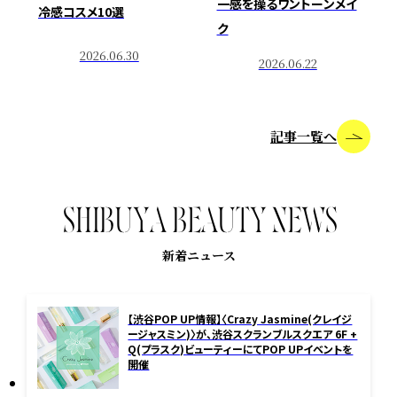
一感を操るワントーンメイ
冷感コスメ10選
ク
2026.06.30
2026.06.22
記事一覧へ
S
H
I
B
U
Y
A
B
E
A
U
T
Y
N
E
W
S
新着ニュース
【渋谷POP UP情報】〈Crazy Jasmine(クレイジ
ージャスミン)〉が、渋谷スクランブルスクエア 6F +
Q(プラスク)ビューティーにてPOP UPイベントを
開催