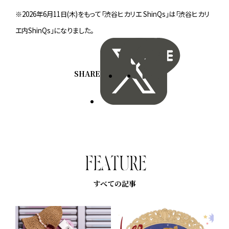
※2026年6月11日(木)をもって「渋谷ヒカリエ ShinQs」は「渋谷ヒカリ
エ内ShinQs」になりました。
SHARE
F
E
A
T
U
R
E
すべての記事