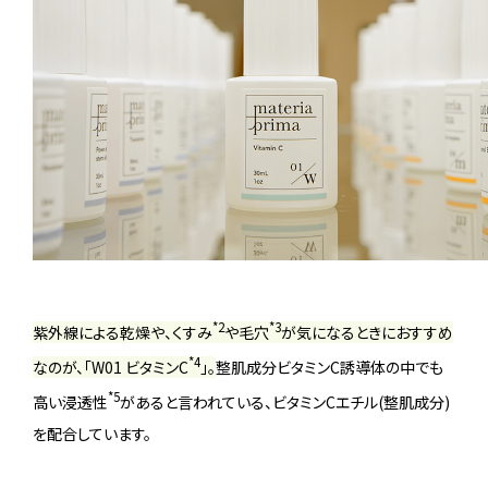
*2
*3
紫外線による乾燥や、くすみ
や毛穴
が気になるときにおすすめ
*4
なのが、「W01 ビタミンC
」。
整肌成分ビタミンC誘導体の中でも
*5
高い浸透性
があると言われている、ビタミンCエチル(整肌成分)
を配合しています。