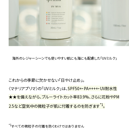
海外のレジャーシーンでも使いやすい肌にも海にも配慮した「UVミルク」
これからの季節に欠かせない「日やけ止め」。
〈マテリアプリマ〉の「UVミルク」は、
SPF50+・PA++++・UV耐水性
★★を備えながら、ブルーライトカット率83.9%、さらに花粉やPM
*1
2.5など空気中の微粒子が肌に付着するのを防ぎます
。
*1
すべての微粒子の付着を防ぐわけではありません