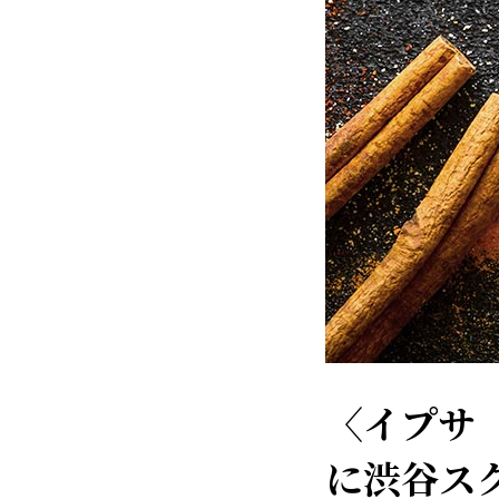
〈イプサ（
に渋谷スク