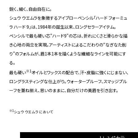
鋭く、細く、自由自在に。
シュウ ウエムラを象徴するアイブローペンシル「ハード フォーミュ
ラ ハード 9」は、1984年の誕生以来、ロングセラーアイテム。
ペンシルで最も硬い芯"ハード9"の芯は、折れにくさと滑らかな描
き心地の両立を実現。アーティストによるこだわりの“なぎなた削
り”のフォルムが、眉1本1本を描くような繊細なラインを可能にす
る。
※1
最も硬い
オイルとワックスの配合で、汗・皮脂に強くにじまない、
ロングラスティングな仕上がり。ウォータープルーフ、スマッジプル
ーフを兼ね揃え、思いのままに、自分だけの美眉を引き出す。
※1
シュウ ウエムラ において