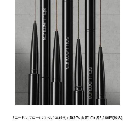
「ニードル ブロー(リフィル１本付き)」(新3色、限定1色) 各6,160円(税込)