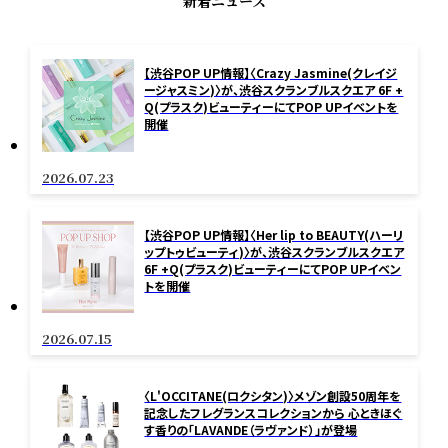
新着ニュース
【渋谷POP UP情報】〈Crazy Jasmine(クレイジ
ージャスミン)〉が、渋谷スクランブルスクエア 6F +
Q(プラスク)ビューティーにてPOP UPイベントを
開催
2026.07.23
【渋谷POP UP情報】〈Her lip to BEAUTY(ハーリ
ップトゥビューティ)〉が、渋谷スクランブルスクエア
6F +Q(プラスク)ビューティーにてPOP UPイベン
トを開催
2026.07.15
〈L'OCCITANE(ロクシタン)〉メゾン創設50周年を
記念したフレグランスコレクションから 心ときほぐ
す香りの「LAVANDE（ラヴァンド）」が登場