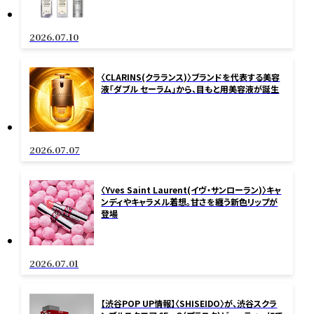
2026.07.10
〈CLARINS(クラランス)〉ブランドを代表する美容
液「ダブル セーラム」から、目もと用美容液が誕生
2026.07.07
〈Yves Saint Laurent(イヴ・サンローラン)〉キャ
ンディやキャラメル着想。甘さを纏う新色リップが
登場
2026.07.01
【渋谷POP UP情報】〈SHISEIDO〉が、渋谷スクラ