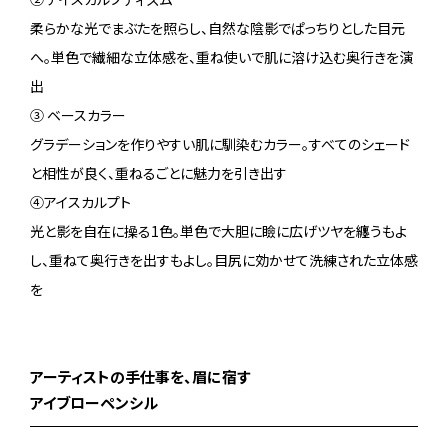
柔らかな光でまぶたを照らし、自然な陰影でぱっちりとした目元
へ。単色で繊細な立体感を、重ね使いで肌に溶け込む奥行きを演
出
③ ベースカラー
グラデーションを作りやすい肌に馴染むカラー。すべてのシェード
と相性が良く、重ねるごとに魅力を引き出す
④アイスカルプト
光と影を自在に操る1色。単色で大胆に瞼に広げツヤを纏うもよ
し、重ねて奥行きを出すもよし。目尻に効かせて洗練された立体感
を
アーティストの手仕事を、眉に宿す
アイブローペンシル