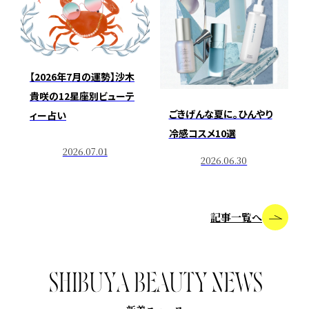
【2026年7月の運勢】沙木
貴咲の12星座別ビューテ
ごきげんな夏に。ひんやり
ィー占い
冷感コスメ10選
2026.07.01
2026.06.30
記事一覧へ
S
H
I
B
U
Y
A
B
E
A
U
T
Y
N
E
W
S