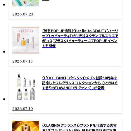
2026.07.23
【渋谷POP UP情報】〈Her lip to BEAUTY(ハーリ
ップトゥビューティ)〉が、渋谷スクランブルスクエア
6F +Q(プラスク)ビューティーにてPOP UPイベン
トを開催
2026.07.15
〈L'OCCITANE(ロクシタン)〉メゾン創設50周年を
記念したフレグランスコレクションから 心ときほぐ
す香りの「LAVANDE（ラヴァンド）」が登場
2026.07.10
〈CLARINS(クラランス)〉ブランドを代表する美容
液「ダブル セーラム」から、目もと用美容液が誕生