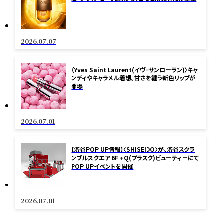
2026.07.07
〈Yves Saint Laurent(イヴ・サンローラン)〉キャ
ンディやキャラメル着想。甘さを纏う新色リップが
登場
2026.07.01
【渋谷POP UP情報】〈SHISEIDO〉が、渋谷スクラ
ンブルスクエア 6F +Q(プラスク)ビューティーにて
POP UPイベントを開催
2026.07.01