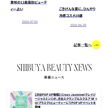
貴咲の12星座別ビューテ
ごきげんな夏に。ひんやり
ィー占い
冷感コスメ10選
2026.07.01
2026.06.30
記事一覧へ
S
H
I
B
U
Y
A
B
E
A
U
T
Y
N
E
W
S
新着ニュース
【渋谷POP UP情報】〈Crazy Jasmine(クレイジ
ージャスミン)〉が、渋谷スクランブルスクエア 6F +
Q(プラスク)ビューティーにてPOP UPイベントを
開催