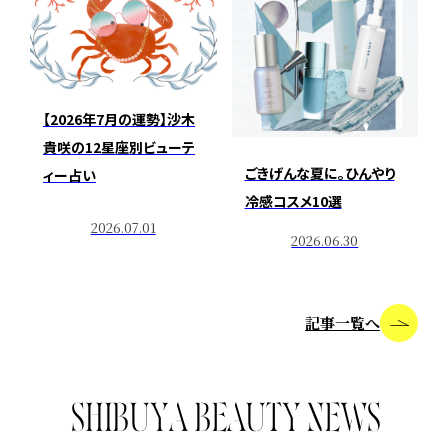
【2026年7月の運勢】沙木
貴咲の12星座別ビューテ
ごきげんな夏に。ひんやり
ィー占い
冷感コスメ10選
2026.07.01
2026.06.30
記事一覧へ
S
H
I
B
U
Y
A
B
E
A
U
T
Y
N
E
W
S