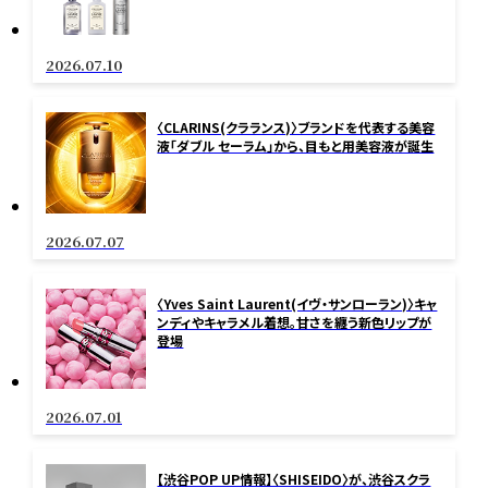
2026.07.10
〈CLARINS(クラランス)〉ブランドを代表する美容
液「ダブル セーラム」から、目もと用美容液が誕生
2026.07.07
〈Yves Saint Laurent(イヴ・サンローラン)〉キャ
ンディやキャラメル着想。甘さを纏う新色リップが
登場
2026.07.01
【渋谷POP UP情報】〈SHISEIDO〉が、渋谷スクラ