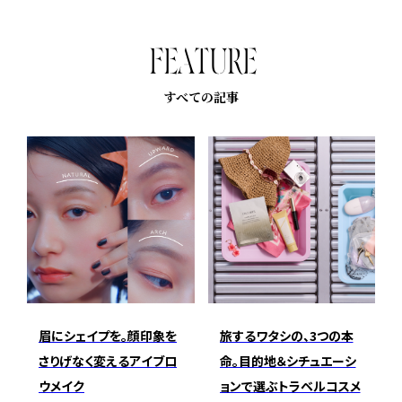
F
E
A
T
U
R
E
すべての記事
眉にシェイプを。顔印象を
旅するワタシの、3つの本
さりげなく変えるアイブロ
命。目的地＆シチュエーシ
ウメイク
ョンで選ぶトラベルコスメ