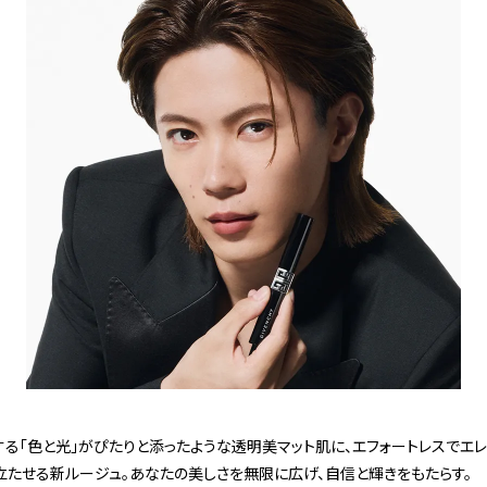
する「色と光」がぴたりと添ったような透明美マット肌に、エフォートレスでエ
立たせる新ルージュ。あなたの美しさを無限に広げ、自信と輝きをもたらす。