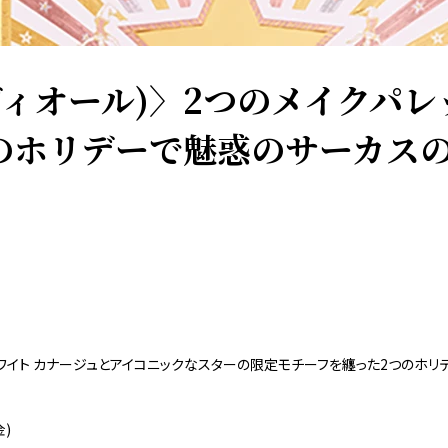
(ディオール)〉2つのメイクパ
のホリデーで魅惑のサーカス
は、ホワイト カナージュとアイコニックなスターの限定モチーフを纏った2つのホリ
金)