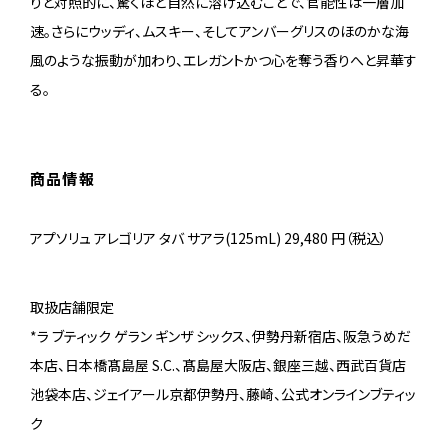
りと対照的に、驚くほど自然に溶け込むことで、官能性は一層加
速。さらにウッディ、ムスキー、そしてアンバーグリスのほのかな海
風のような振動が加わり、エレガントかつ心を奪う香りへと昇華す
る。
商品情報
アプソリュ アレゴリア タバ サアラ(125mL) 29,480 円（税込）
取扱店舗限定
*ラ ブティック ゲラン ギンザ シックス、伊勢丹新宿店、阪急うめだ
本店、日本橋髙島屋 S.C.、髙島屋大阪店、銀座三越、西武百貨店
池袋本店、ジェイアール京都伊勢丹、藤崎、公式オンラインブティッ
ク