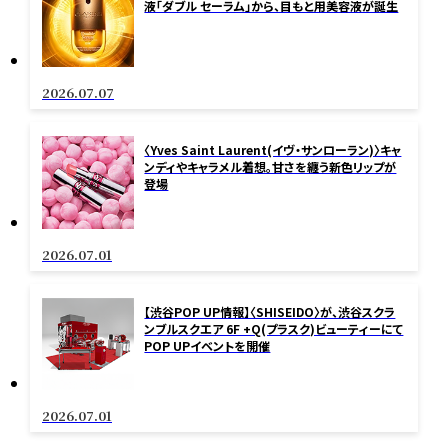
液「ダブル セーラム」から、目もと用美容液が誕生
2026.07.07
〈Yves Saint Laurent(イヴ・サンローラン)〉キャ
ンディやキャラメル着想。甘さを纏う新色リップが
登場
2026.07.01
【渋谷POP UP情報】〈SHISEIDO〉が、渋谷スクラ
ンブルスクエア 6F +Q(プラスク)ビューティーにて
POP UPイベントを開催
2026.07.01