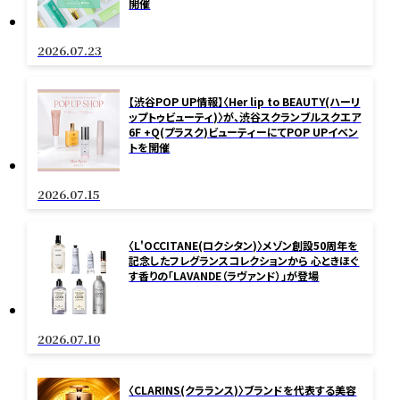
開催
2026.07.23
【渋谷POP UP情報】〈Her lip to BEAUTY(ハーリ
ップトゥビューティ)〉が、渋谷スクランブルスクエア
6F +Q(プラスク)ビューティーにてPOP UPイベン
トを開催
2026.07.15
〈L'OCCITANE(ロクシタン)〉メゾン創設50周年を
記念したフレグランスコレクションから 心ときほぐ
す香りの「LAVANDE（ラヴァンド）」が登場
2026.07.10
〈CLARINS(クラランス)〉ブランドを代表する美容