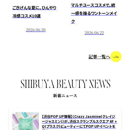
マルチユースコスメで。統
ごきげんな夏に。ひんやり
一感を操るワントーンメイ
冷感コスメ10選
ク
2026.06.30
2026.06.22
記事一覧へ
S
H
I
B
U
Y
A
B
E
A
U
T
Y
N
E
W
S
新着ニュース
【渋谷POP UP情報】〈Crazy Jasmine(クレイジ
ージャスミン)〉が、渋谷スクランブルスクエア 6F +
Q(プラスク)ビューティーにてPOP UPイベントを