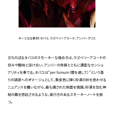
キーとなる素材：タバコ、ラズベリーアコード、アンバーグリス
立ちのぼるタバコのスモーキーな煌めきは、ラズベリーアコードの
甘みや酸味と溶け合い、アンバーの余韻とともに濃密なセンシュ
アリティを奏でる。タバコは“per fumum（煙を通して）”という香
りの語源へのオマージュとして、黄金色に輝く砂漠の砂を思わせる
ニュアンスを纏いながら、最も燻された側面を強調。砂漠を包む神
秘の霧を想起させるような、奥行きのあるスモーキーノートを放
つ。