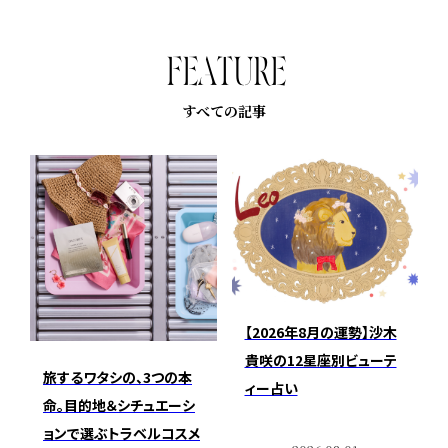
F
E
A
T
U
R
E
すべての記事
【2026年8月の運勢】沙木
貴咲の12星座別ビューテ
旅するワタシの、3つの本
ィー占い
命。目的地＆シチュエーシ
ョンで選ぶトラベルコスメ