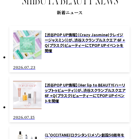
S
H
I
B
U
Y
A
B
E
A
U
T
Y
N
E
W
S
新着ニュース
【渋谷POP UP情報】〈Crazy Jasmine(クレイジ
ージャスミン)〉が、渋谷スクランブルスクエア 6F +
Q(プラスク)ビューティーにてPOP UPイベントを
開催
2026.07.23
【渋谷POP UP情報】〈Her lip to BEAUTY(ハーリ
ップトゥビューティ)〉が、渋谷スクランブルスクエア
6F +Q(プラスク)ビューティーにてPOP UPイベン
トを開催
2026.07.15
〈L'OCCITANE(ロクシタン)〉メゾン創設50周年を