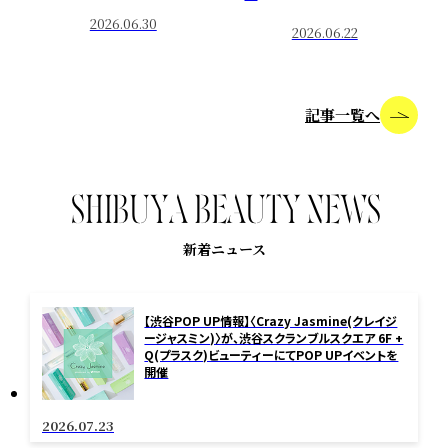
2026.06.30
2026.06.22
記事一覧へ
S
H
I
B
U
Y
A
B
E
A
U
T
Y
N
E
W
S
新着ニュース
【渋谷POP UP情報】〈Crazy Jasmine(クレイジ
ージャスミン)〉が、渋谷スクランブルスクエア 6F +
Q(プラスク)ビューティーにてPOP UPイベントを
開催
2026.07.23