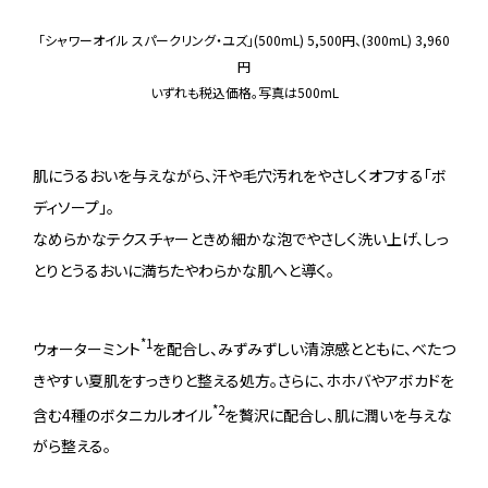
「シャワーオイル スパークリング・ユズ」(500mL) 5,500円、(300mL) 3,960
円
いずれも税込価格。写真は500mL
肌にうるおいを与えながら、汗や毛穴汚れをやさしくオフする「ボ
ディソープ」。
なめらかなテクスチャーときめ細かな泡でやさしく洗い上げ、しっ
とりとうるおいに満ちたやわらかな肌へと導く。
*1
ウォーターミント
を配合し、みずみずしい清涼感とともに、べたつ
きやすい夏肌をすっきりと整える処方。さらに、ホホバやアボカドを
*2
含む4種のボタニカルオイル
を贅沢に配合し、肌に潤いを与えな
がら整える。