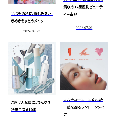
貴咲の12星座別ビューテ
いつもの私に、推し色を。と
ィー占い
きめきをまとうメイク
2026.07.01
2026.07.28
マルチユースコスメで。統
ごきげんな夏に。ひんやり
一感を操るワントーンメイ
冷感コスメ10選
ク