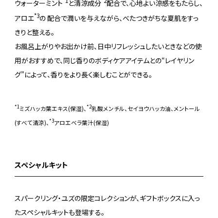
*1
*2
ウォーターミント
と清涼成分
配合で、心地よい涼感をもたらし、
*3
アロエ
の 配合で潤いを与えながら、べたつきがちな夏肌をすっ
きりと整える。
お風呂上がりやお出かけ前、日中リフレッシュしたいときなどの使
用がおすすめで、同じ香りのボディケアアイテムとの“レイヤリン
グ”によって、香りをより長く楽しむことができる。
*1
*2
ミズハッカ葉エキス(保湿)、
乳酸メンチル、セイヨウハッカ油、メントール
*3
(すべて清涼)、
アロエベラ葉汁(保湿)
スペシャルキット
スパークリング・ユズの限定コレクションが、ギフトボックスに入っ
たスペシャルキットも登場する。