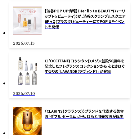
【渋谷POP UP情報】〈Her lip to BEAUTY(ハーリ
ップトゥビューティ)〉が、渋谷スクランブルスクエア
6F +Q(プラスク)ビューティーにてPOP UPイベン
トを開催
2026.07.15
〈L'OCCITANE(ロクシタン)〉メゾン創設50周年を
記念したフレグランスコレクションから 心ときほぐ
す香りの「LAVANDE（ラヴァンド）」が登場
2026.07.10
〈CLARINS(クラランス)〉ブランドを代表する美容
液「ダブル セーラム」から、目もと用美容液が誕生