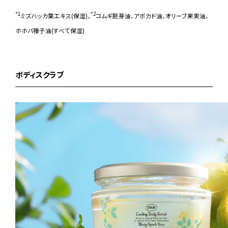
*1
*2
ミズハッカ葉エキス(保湿)、
コムギ胚芽油、アボカド油、オリーブ果実油、
ホホバ種子油(すべて保湿)
ボディスクラブ