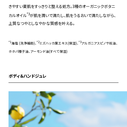
きやすい夏肌をすっきりと整える処方。3種のオーガニックボタニ
*3
カルオイル
が肌を潤いで満たし、肌をうるおいで満たしながら、
上質なつやとしなやかな質感を叶える。
*1
*2
*3
海塩 (洗浄補助)、
ミズハッカ葉エキス(保湿)、
アルガニアスピノサ核油、
ホホバ種子油、アーモンド油(すべて保湿)
ボディ＆ハンドジュレ