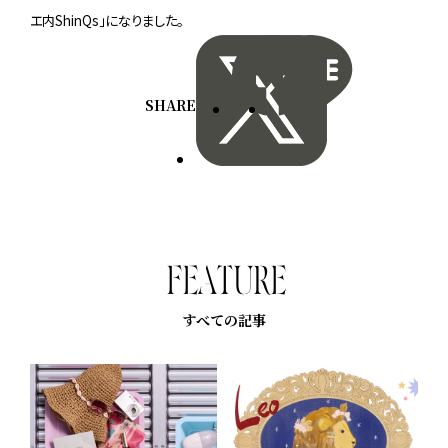
エ内ShinQs」になりました。
SHARE
F
E
A
T
U
R
E
すべての記事