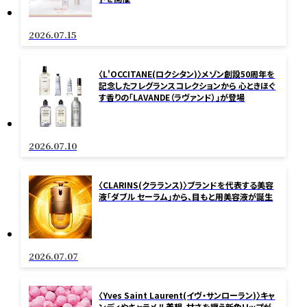
2026.07.15
〈L'OCCITANE(ロクシタン)〉メゾン創設50周年を
記念したフレグランスコレクションから 心ときほぐ
す香りの「LAVANDE（ラヴァンド）」が登場
2026.07.10
〈CLARINS(クラランス)〉ブランドを代表する美容
液「ダブル セーラム」から、目もと用美容液が誕生
2026.07.07
〈Yves Saint Laurent(イヴ・サンローラン)〉キャ
ンディやキャラメル着想。甘さを纏う新色リップが