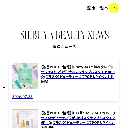
記事一覧へ
S
H
I
B
U
Y
A
B
E
A
U
T
Y
N
E
W
S
新着ニュース
【渋谷POP UP情報】〈Crazy Jasmine(クレイジ
ージャスミン)〉が、渋谷スクランブルスクエア 6F +
Q(プラスク)ビューティーにてPOP UPイベントを
開催
2026.07.23
【渋谷POP UP情報】〈Her lip to BEAUTY(ハーリ
ップトゥビューティ)〉が、渋谷スクランブルスクエア
6F +Q(プラスク)ビューティーにてPOP UPイベン
トを開催