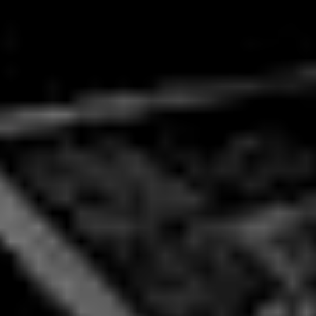
ン
ブ
ル