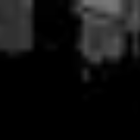
Shibuya
SAKE
Scramble
シ
ブ
ヤ
サ
ケ
ス
ク
ラ