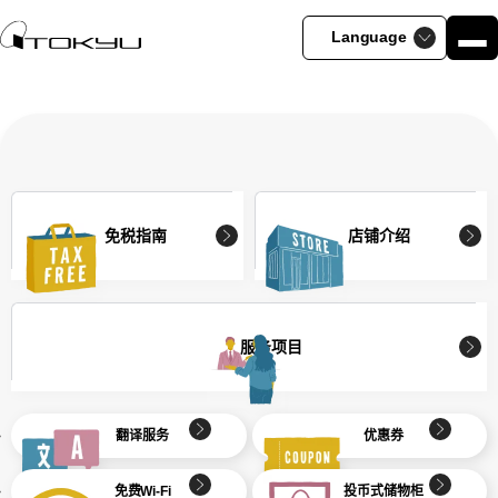
Language
ME
+Q Goods
+Q Beauty
English
TOKYU Foodshow SHIBUYA
免税指南
简体中文
THE WINE by TOK
繁體中文
店舗介绍
ShinQs by TOKYU DEPARTMENT STORE
한국어
免税指南
店铺介绍
Dress Table by ShinQs Beauty palette
Tokyu Foodshow EDGE
常见问题
日本語
TOYOKO NORENGAI
服务项目
服务项目
翻译服务
投币式储物柜
翻译服务
优惠券
免费Wi-Fi
投币式储物柜
优惠券
外币兑换机