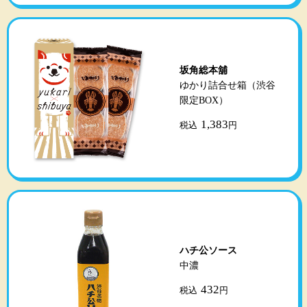
坂角総本舖
ゆかり詰合せ箱（渋谷
限定BOX）
1,383
税込
円
ハチ公ソース
中濃
432
税込
円