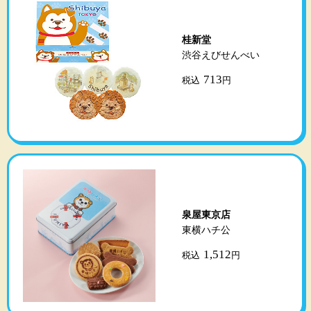
桂新堂
渋谷えびせんべい
713
税込
円
泉屋東京店
東横ハチ公
1,512
税込
円