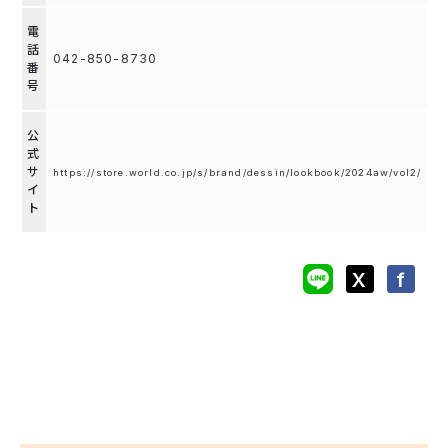
電
話
042-850-8730
番
号
公
式
サ
https://store.world.co.jp/s/brand/dessin/lookbook/2024aw/vol2/
イ
ト
X
f