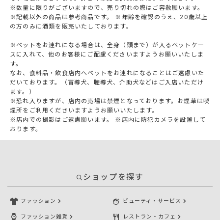
※数量に限りがございますので、売り切れの際はご容赦願います。
※記載以外の商品は参考商品です。 ※年齢を確認のうえ、20歳以上
の方のみに酒類を販売いたしております。
※ペットをお連れになる場合は、全身（頭まで）が入るペットケー
スに入れて、他のお客様にご配慮くださいますようお願いいたしま
す。
なお、食料品・飲食店内へペットをお連れになることはご遠慮いた
だいております。（盲導犬、聴導犬、介助犬などはご入店いただけ
ます。）
※恐れ入りますが、店内の売場は禁煙となっております。お煙草は喫
煙所をご利用くださいますようお願いいたします。
※店内での撮影はご遠慮願います。 ※店内に防犯カメラを設置して
おります。
ショップを探す
ファッション
ビューティ・サービス
ファッション雑貨
レストラン・カフェ