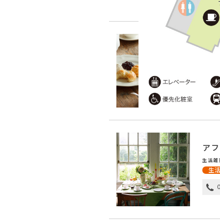
アフ
レスト
テ
アフ
生活雑
生