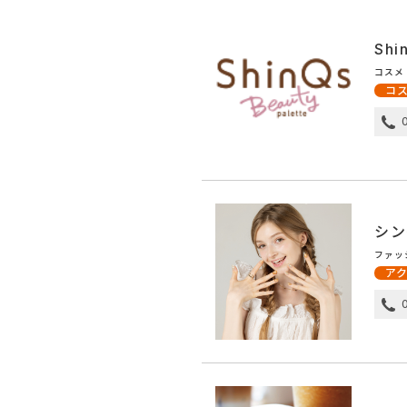
Sh
コスメ
コ
シン
ファッ
ア