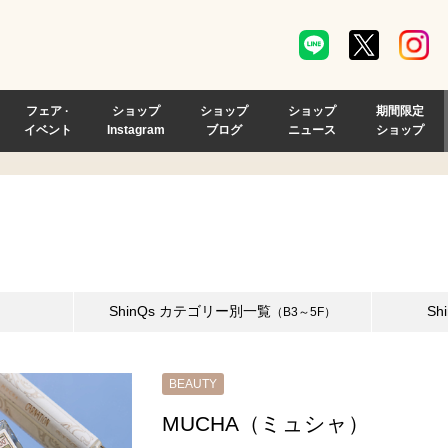
フェア ·
ショップ
ショップ
ショップ
期間限定
イベント
Instagram
ブログ
ニュース
ショップ
ShinQs
カテゴリー別一覧
Sh
（B3～5F）
BEAUTY
MUCHA（ミュシャ）