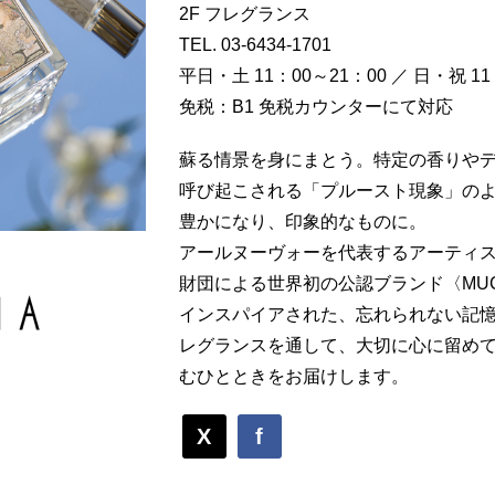
2F フレグランス
TEL.
03-6434-1701
平日・土 11：00～21：00 ／ 日・祝 11
免税：B1 免税カウンターにて対応
蘇る情景を身にまとう。特定の香りや
呼び起こされる「プルースト現象」の
豊かになり、印象的なものに。
アールヌーヴォーを代表するアーティ
財団による世界初の公認ブランド〈MU
インスパイアされた、忘れられない記
レグランスを通して、大切に心に留め
むひとときをお届けします。
X
f