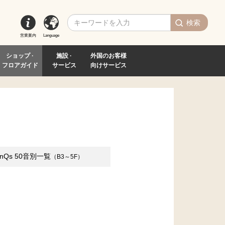
検索
営業案内
Language
ショップ ·
施設 ·
外国のお客様
フロアガイド
サービス
向けサービス
inQs
50音別一覧
（B3～5F）