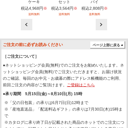
ケーキ
ケーキ
セット
パイ
ケー
6,048
円
※
税込
4,968
円
※
税込
3,564
円
※
税込
2,808
円
※
税込
6,04
送料無料
送料無料
送料無料
送料無料
送料無
prev
next
ご注文の前に必ずお読みください
ページ上部に戻る
［ご注文について］
●ネットショッピング会員(無料)でのご注文をお勧めいたします。ネ
ットショッピング会員(無料)でご注文いただきますと、お届け状況
のご確認、毎回のお中元・お歳暮の際にアドレス帳機能のご利用、
前回ご注文の内容がご覧頂けます。
ご登録はこちら
●承り期間 5月15日(金)～8月10日(月) 15時
※「父の日包装」の承りは6月7日(日)12時まで
※「産地直送品」「配送料込ギフト」の承りは7月30日(木)15時ま
で
※カタログに承り終了日が記載された商品のネットでのご注文につ