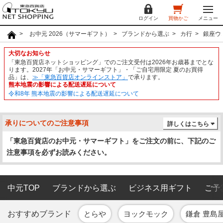
ログイン
買物かご
メニュー
お中元 2026（サマーギフト）
ブランドから選ぶ
カ行
銀座ウ
大切なお知らせ
「東急百貨店ネットショッピング」でのご注文受付は2026年お歳暮までとな
ります。2027年「お中元・サマーギフト」・「ご自宅用限定 夏のお買得
品」は、
≫「東急百貨店オンラインストア」
で承ります。
熊本地震の影響による配送遅延について
令和8年 熊本地震の影響による配送遅延について
承りについてのご注意事項
詳しくはこちら
「東急百貨店のお中元・サマーギフト」をご注文の前に、下記のご
注意事項を必ずお読みください。
中元TOP
ブランドから選ぶ
ビジネス用ギフト
ご予
おすすめブランド
とらや
ヨックモック
鎌倉 豊島