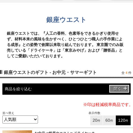
銀座ウエスト
銀座ウエストでは、『人工の香料、色素等をできるかぎり使用せ
ず、材料本来の風味を生かすべく、ひとつひとつ職人の手作業によ
る成形』との姿勢で創業以来取り組んでおります。 東京圏でのみ販
売している「ドライケーキ」は「東京みやげ」および「贈答品」と
してご愛顧いただいております。
銀座ウエストのギフト - お中元・サマーギフト
全
4
件
開く
商品を絞り込む
※印は軽減税率商品です。
並べ替え
表示件数
20
60
120
件
件
件