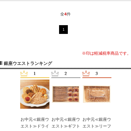
全
4
件
1
※印は軽減税率商品です。
銀座ウエストランキング
元≪銀座ウ
お中元≪銀座ウ
お中元≪銀座ウ
お中元≪銀座ウ
お中元≪
ト≫ドライ
エスト≫ドライ
エスト≫ギフト
エスト≫リーフ
エスト≫