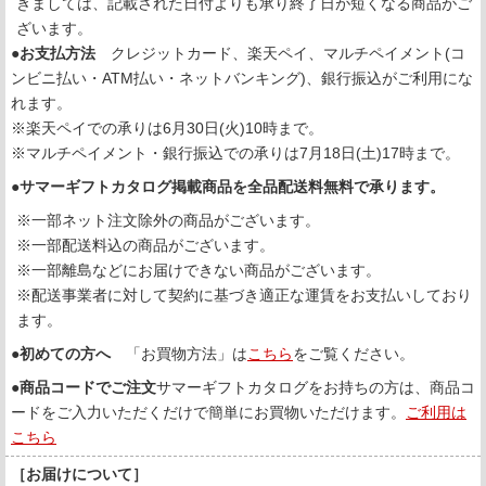
きましては、記載された日付よりも承り終了日が短くなる商品がご
ざいます。
●お支払方法
クレジットカード、楽天ペイ、マルチペイメント(コ
ンビニ払い・ATM払い・ネットバンキング)、銀行振込がご利用にな
れます。
※楽天ペイでの承りは6月30日(火)10時まで。
※マルチペイメント・銀行振込での承りは7月18日(土)17時まで。
●
サマーギフトカタログ掲載商品を全品配送料無料で承ります。
※一部ネット注文除外の商品がございます。
※一部配送料込の商品がございます。
※一部離島などにお届けできない商品がございます。
※配送事業者に対して契約に基づき適正な運賃をお支払いしており
ます。
●
初めての方へ
「お買物方法」は
こちら
をご覧ください。
●
商品コードでご注文
サマーギフトカタログをお持ちの方は、商品コ
ードをご入力いただくだけで簡単にお買物いただけます。
ご利用は
こちら
［お届けについて］