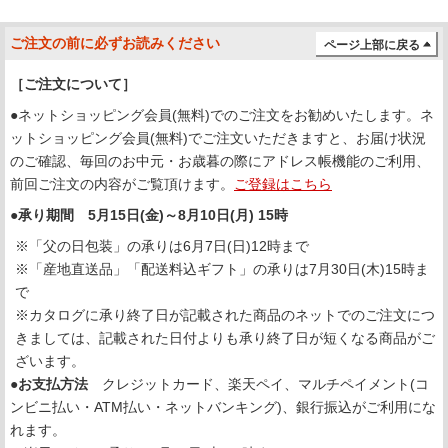
ご注文の前に必ずお読みください
ページ上部に戻る
［ご注文について］
●ネットショッピング会員(無料)でのご注文をお勧めいたします。ネ
ットショッピング会員(無料)でご注文いただきますと、お届け状況
のご確認、毎回のお中元・お歳暮の際にアドレス帳機能のご利用、
前回ご注文の内容がご覧頂けます。
ご登録はこちら
●承り期間 5月15日(金)～8月10日(月) 15時
※「父の日包装」の承りは6月7日(日)12時まで
※「産地直送品」「配送料込ギフト」の承りは7月30日(木)15時ま
で
※カタログに承り終了日が記載された商品のネットでのご注文につ
きましては、記載された日付よりも承り終了日が短くなる商品がご
ざいます。
●お支払方法
クレジットカード、楽天ペイ、マルチペイメント(コ
ンビニ払い・ATM払い・ネットバンキング)、銀行振込がご利用にな
れます。