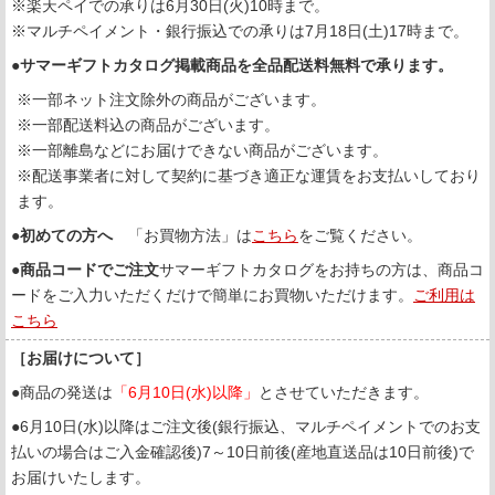
※楽天ペイでの承りは6月30日(火)10時まで。
※マルチペイメント・銀行振込での承りは7月18日(土)17時まで。
●
サマーギフトカタログ掲載商品を全品配送料無料で承ります。
※一部ネット注文除外の商品がございます。
※一部配送料込の商品がございます。
※一部離島などにお届けできない商品がございます。
※配送事業者に対して契約に基づき適正な運賃をお支払いしており
ます。
●
初めての方へ
「お買物方法」は
こちら
をご覧ください。
●
商品コードでご注文
サマーギフトカタログをお持ちの方は、商品コ
ードをご入力いただくだけで簡単にお買物いただけます。
ご利用は
こちら
［お届けについて］
●商品の発送は
「6月10日(水)以降」
とさせていただきます。
●6月10日(水)以降はご注文後(銀行振込、マルチペイメントでのお支
払いの場合はご入金確認後)7～10日前後(産地直送品は10日前後)で
お届けいたします。