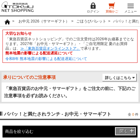
ログイン
買物かご
メニュー
お中元 2026（サマーギフト）
ごほうびパレット
パパッ！と満た
大切なお知らせ
「東急百貨店ネットショッピング」でのご注文受付は2026年お歳暮までとな
ります。2027年「お中元・サマーギフト」・「ご自宅用限定 夏のお買得
品」は、
≫「東急百貨店オンラインストア」
で承ります。
熊本地震の影響による配送遅延について
令和8年 熊本地震の影響による配送遅延について
承りについてのご注意事項
詳しくはこちら
「東急百貨店のお中元・サマーギフト」をご注文の前に、下記のご
注意事項を必ずお読みください。
パパッ！と満たされランチ - お中元・サマーギフト
全
0
件
開く
商品を絞り込む