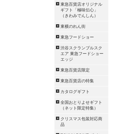
東急百貨店オリジナル
ギフト「極味伝心」
（きわみでんしん）
東横のれん街
東急フードショー
渋谷スクランブルスク
エア 東急フードショー
エッジ
東急百貨店限定
東急百貨店の特集
カタログギフト
全国おとりよせギフト
（ネット限定特集）
クリスマス包装対応商
品