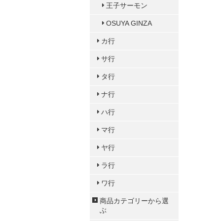
王子サーモン
OSUYA GINZA
カ行
サ行
タ行
ナ行
ハ行
マ行
ヤ行
ラ行
ワ行
商品カテゴリーから選
ぶ