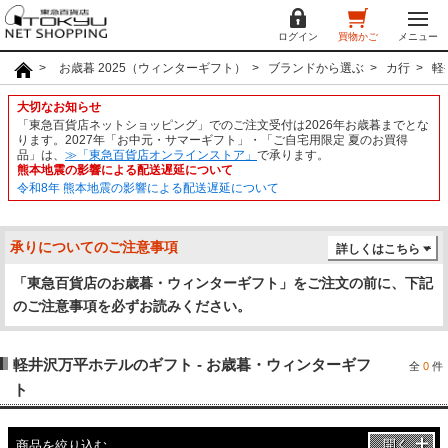
ログイン
買物かご
メニュー
お歳暮 2025（ウィンターギフト）
ブランドから選ぶ
カ行
軽
大切なお知らせ
「東急百貨店ネットショッピング」でのご注文受付は2026年お歳暮までとな
ります。2027年「お中元・サマーギフト」・「ご自宅用限定 夏のお買得
品」は、
≫「東急百貨店オンラインストア」
で承ります。
熊本地震の影響による配送遅延について
令和8年 熊本地震の影響による配送遅延について
承りについてのご注意事項
詳しくはこちら
「東急百貨店のお歳暮・ウィンターギフト」をご注文の前に、下記
のご注意事項を必ずお読みください。
軽井沢万平ホテルのギフト - お歳暮・ウィンターギフ
全
0
件
ト
開く
商品を絞り込む