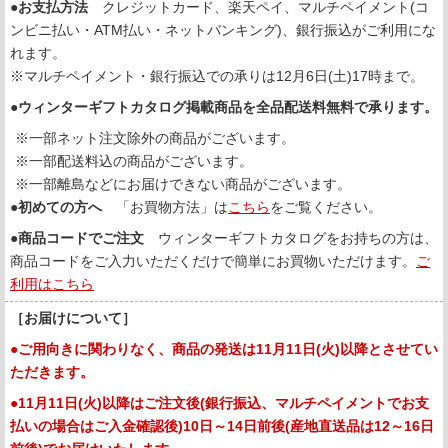
●お支払方法
クレジットカード、楽天ペイ、マルチペイメント(コ
ンビニ払い・ATM払い・ネットバンキング)、銀行振込がご利用にな
れます。
※マルチペイメント・銀行振込での承りは12月6日(土)17時まで。
●
ウィンターギフトカタログ掲載商品を全品配送料無料で承ります。
※一部ネット注文除外の商品がございます。
※一部配送料込の商品がございます。
※一部離島などにお届けできない商品がございます。
●
初めての方へ
「お買物方法」は
こちら
をご覧ください。
●
商品コードでご注文
ウィンターギフトカタログをお持ちの方は、
商品コードをご入力いただくだけで簡単にお買物いただけます。
ご
利用はこちら
［お届けについて］
●ご用向きに関わりなく、商品の発送は11月11日(火)以降とさせてい
ただきます。
●11月11日(火)以降はご注文後(銀行振込、マルチペイメントでお支
払いの場合はご入金確認後)10日～14日前後(産地直送品は12～16日