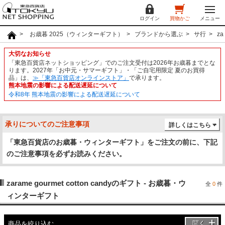
ログイン
買物かご
メニュー
お歳暮 2025（ウィンターギフト）
ブランドから選ぶ
サ行
za
大切なお知らせ
「東急百貨店ネットショッピング」でのご注文受付は2026年お歳暮までとな
ります。2027年「お中元・サマーギフト」・「ご自宅用限定 夏のお買得
品」は、
≫「東急百貨店オンラインストア」
で承ります。
熊本地震の影響による配送遅延について
令和8年 熊本地震の影響による配送遅延について
承りについてのご注意事項
詳しくはこちら
「東急百貨店のお歳暮・ウィンターギフト」をご注文の前に、下記
のご注意事項を必ずお読みください。
zarame gourmet cotton candyのギフト - お歳暮・ウ
全
0
件
ィンターギフト
開く
商品を絞り込む