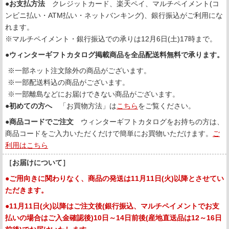
●お支払方法
クレジットカード、楽天ペイ、マルチペイメント(コ
ンビニ払い・ATM払い・ネットバンキング)、銀行振込がご利用にな
れます。
※マルチペイメント・銀行振込での承りは12月6日(土)17時まで。
●
ウィンターギフトカタログ掲載商品を全品配送料無料で承ります。
※一部ネット注文除外の商品がございます。
※一部配送料込の商品がございます。
※一部離島などにお届けできない商品がございます。
●
初めての方へ
「お買物方法」は
こちら
をご覧ください。
●
商品コードでご注文
ウィンターギフトカタログをお持ちの方は、
商品コードをご入力いただくだけで簡単にお買物いただけます。
ご
利用はこちら
［お届けについて］
●ご用向きに関わりなく、商品の発送は11月11日(火)以降とさせてい
ただきます。
●11月11日(火)以降はご注文後(銀行振込、マルチペイメントでお支
払いの場合はご入金確認後)10日～14日前後(産地直送品は12～16日