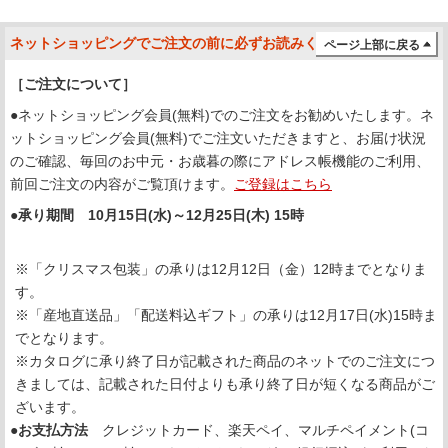
ネットショッピングでご注文の前に必ずお読みください
ページ上部に戻る
［ご注文について］
●ネットショッピング会員(無料)でのご注文をお勧めいたします。ネ
ットショッピング会員(無料)でご注文いただきますと、お届け状況
のご確認、毎回のお中元・お歳暮の際にアドレス帳機能のご利用、
前回ご注文の内容がご覧頂けます。
ご登録はこちら
●承り期間 10月15日(水)～12月25日(木) 15時
※「クリスマス包装」の承りは12月12日（金）12時までとなりま
す。
※「産地直送品」「配送料込ギフト」の承りは12月17日(水)15時ま
でとなります。
※カタログに承り終了日が記載された商品のネットでのご注文につ
きましては、記載された日付よりも承り終了日が短くなる商品がご
ざいます。
●お支払方法
クレジットカード、楽天ペイ、マルチペイメント(コ