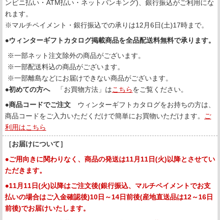
ンビニ払い・ATM払い・ネットバンキング)、銀行振込がご利用にな
れます。
※マルチペイメント・銀行振込での承りは12月6日(土)17時まで。
●
ウィンターギフトカタログ掲載商品を全品配送料無料で承ります。
※一部ネット注文除外の商品がございます。
※一部配送料込の商品がございます。
※一部離島などにお届けできない商品がございます。
●
初めての方へ
「お買物方法」は
こちら
をご覧ください。
●
商品コードでご注文
ウィンターギフトカタログをお持ちの方は、
商品コードをご入力いただくだけで簡単にお買物いただけます。
ご
利用はこちら
［お届けについて］
●ご用向きに関わりなく、商品の発送は11月11日(火)以降とさせてい
ただきます。
●11月11日(火)以降はご注文後(銀行振込、マルチペイメントでお支
払いの場合はご入金確認後)10日～14日前後(産地直送品は12～16日
前後)でお届けいたします。