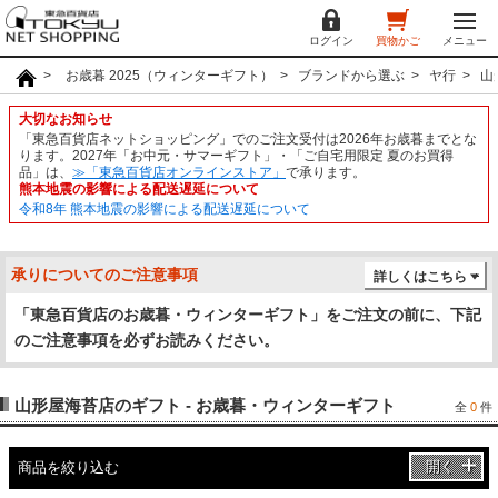
ログイン
買物かご
メニュー
お歳暮 2025（ウィンターギフト）
ブランドから選ぶ
ヤ行
山
大切なお知らせ
「東急百貨店ネットショッピング」でのご注文受付は2026年お歳暮までとな
ります。2027年「お中元・サマーギフト」・「ご自宅用限定 夏のお買得
品」は、
≫「東急百貨店オンラインストア」
で承ります。
熊本地震の影響による配送遅延について
令和8年 熊本地震の影響による配送遅延について
承りについてのご注意事項
詳しくはこちら
「東急百貨店のお歳暮・ウィンターギフト」をご注文の前に、下記
のご注意事項を必ずお読みください。
山形屋海苔店のギフト - お歳暮・ウィンターギフト
全
0
件
開く
商品を絞り込む