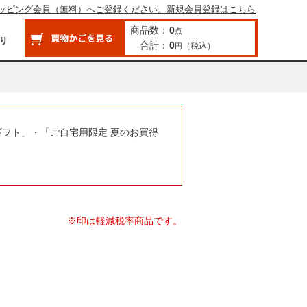
ッピング会員（無料）へご登録ください。新規会員登録はこちら
商品数：
0
点
合計：
0
（税込）
円
ギフト」・「ご自宅用限定 夏のお買得
※印は軽減税率商品です。