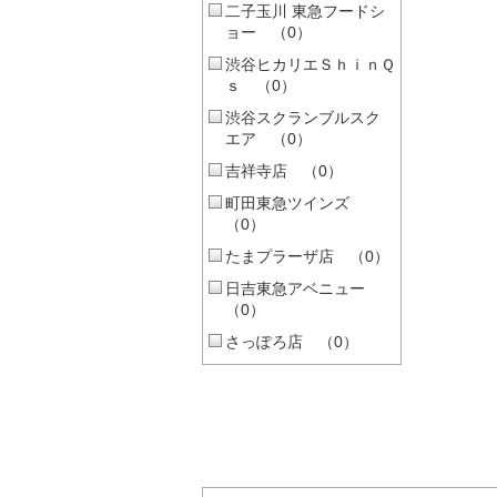
二子玉川 東急フードシ
ョー （0）
渋谷ヒカリエＳｈｉｎＱ
ｓ （0）
渋谷スクランブルスク
エア （0）
吉祥寺店 （0）
町田東急ツインズ
（0）
たまプラーザ店 （0）
日吉東急アベニュー
（0）
さっぽろ店 （0）