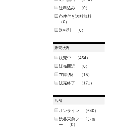
送料込み （0）
条件付き送料無料
（0）
送料別 （0）
販売状況
販売中 （454）
販売間近 （0）
在庫切れ （15）
販売終了 （171）
店舗
オンライン （640）
渋谷東急フードショ
ー （0）