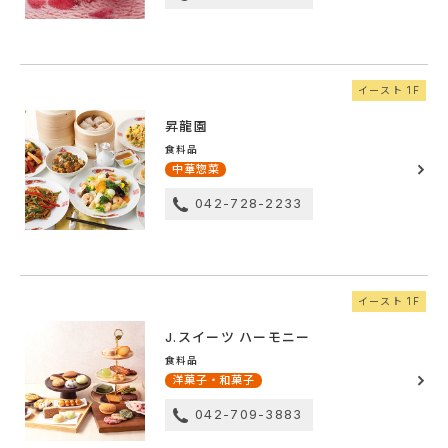
イースト 1F
昇龍園
食料品
中華惣菜
042-728-2233
イースト 1F
J.スイーツ ハーモニー
食料品
洋菓子・和菓子
042-709-3883