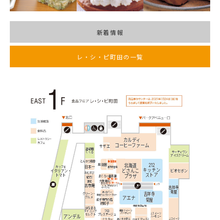
新着情報
レ・シ・ピ町田の一覧
カルディ
コーヒーファーム
サザエ
道頓堀
くくる
サーティワン
アイスクリーム
とんかつ和幸
期間限定
北海道
212
昇龍園
日本一
カッフェ
長万部星和
キッチン
どさんこ
イタリアン・
ビオセボン
おむすび
ストア
トマト
プラザ
まぐろ一番本舗
紀行/
7月17日（金）
大阪焼肉・
浪花
ホルモン
ニューオープン
古市庵
MOMI&TOY'S
ふたご
吉祥寺
菊屋
あいみパン/
吉祥寺
グリーン・
東京アルパカベーカリー
アエナ
グルメ
菊屋
餃子専門の店
好餃子
中央特設会場
はなまる
東京スイーツ
ダイニング
フロ
パーティー
J.スイーツ
セレクト
プレステージュ
アンデル
ハーモニー
marl(マール)
J.スイーツ
あいすの家と
ミスター