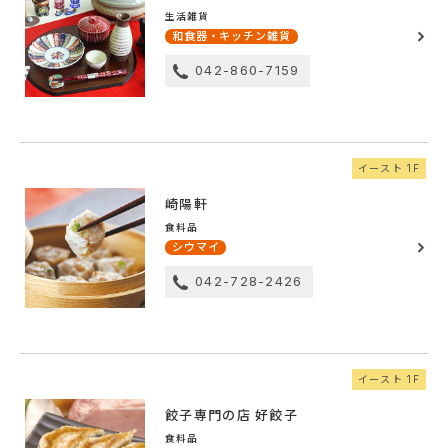
生活雑貨
和食器・キッチン雑貨
042-860-7159
イースト 1F
崎陽軒
食料品
シウマイ
042-728-2426
イースト 1F
餃子専門の店 好餃子
食料品