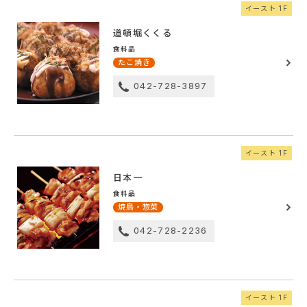
イースト 1F
道頓堀くくる
食料品
たこ焼き
042-728-3897
イースト 1F
日本一
食料品
焼鳥・惣菜
042-728-2236
イースト 1F