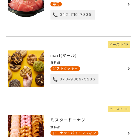
寿司
042-710-7335
イースト 1F
marl(マール)
食料品
ソフトクッキー
070-9069-5506
イースト 1F
ミスタードーナツ
食料品
ドーナツ・パイ・マフィン