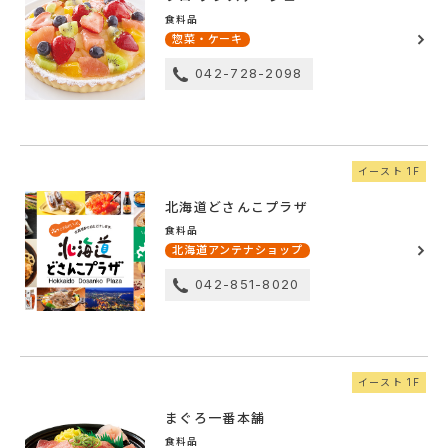
食料品
惣菜・ケーキ
042-728-2098
イースト 1F
北海道どさんこプラザ
食料品
北海道アンテナショップ
042-851-8020
イースト 1F
まぐろ一番本舗
食料品