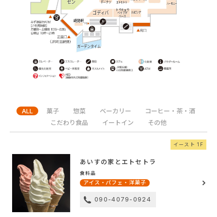
セン
ドーナツ
エトセトラ
ハーモニー
トウキョウ
ゴディバ
ルピシア
ベイクド
ベース
崎陽軒
ガーデンタイム
ALL
菓子
惣菜
ベーカリー
コーヒー・茶・酒
こだわり食品
イートイン
その他
イースト 1F
あいすの家とエトセトラ
食料品
アイス・パフェ・洋菓子
090-4079-0924