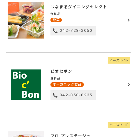
はなまるダイニングセレクト
食料品
惣菜
042-728-2050
イースト 1F
ビオセボン
食料品
オーガニック食品
042-850-8235
イースト 1F
フロ プレステージュ