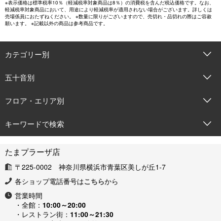
※表示価格は標準税率10％（軽減税率対象商品は8％）の消費税を含んだ税込価格です。なお、
軽減税率対象商品において、用途により軽減税率が適用されない場合がございます。詳しくは
売場係員におたずねください。 ※数量に限りがございますので、売切れ・品切れの際はご容赦
願います。 ※記載以外の商品は参考商品です。
カテゴリー別
五十音別
フロア・エリア別
キーワードで検索
たまプラーザ店
〒225-0002 神奈川県横浜市青葉区美しが丘1-7
各ショップ電話番号は
こちら
から
営業時間
・全館：
10:00～20:00
・レストラン街：
11:00～21:30