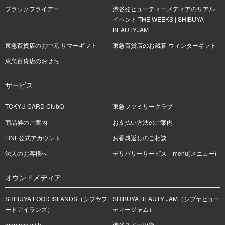
ブラックフライデー
渋谷発ビューティーメディアのリアル
イベント THE WEEKS | SHIBUYA
BEAUTYJAM
東急百貨店のお中元 サマーギフト
東急百貨店のお歳暮 ウィンターギフト
東急百貨店のおせち
サービス
TOKYU CARD ClubQ
東急ファミリークラブ
商品券のご案内
お支払い方法のご案内
LINE公式アカウント
お香典返しのご相談
法人のお客様へ
デリバリーサービス menu(メニュー)
オウンドメディア
SHIBUYA FOOD ISLANDS（シブヤフ
SHIBUYA BEAUTY JAM（シブヤビュー
ードアイランズ）
ティージャム）
mamaco with
渋谷スイーツ部