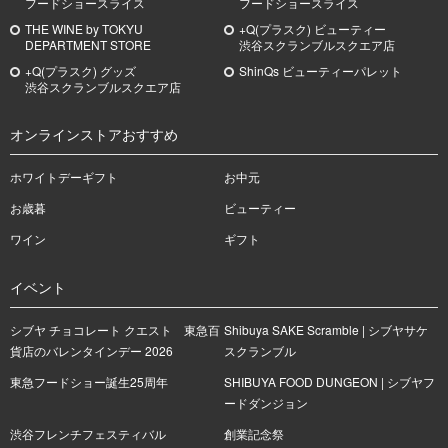
フードショースライス
フードショースライス
THE WINE by TOKYU
+Q(プラスク) ビューティー
DEPARTMENT STORE
渋谷スクランブルスクエア店
+Q(プラスク) グッズ
ShinQs ビューティーパレット
渋谷スクランブルスクエア店
オンラインストアおすすめ
ホワイトデーギフト
お中元
お歳暮
ビューティー
ワイン
ギフト
イベント
シブヤ チョコレート クエスト 東急百
Shibuya SAKE Scramble | シブヤサケ
貨店のバレンタインデー 2026
スクランブル
東急フードショー誕生25周年
SHIBUYA FOOD DUNGEON | シブヤフ
ードダンジョン
渋谷フレンチフェスティバル
創業記念祭