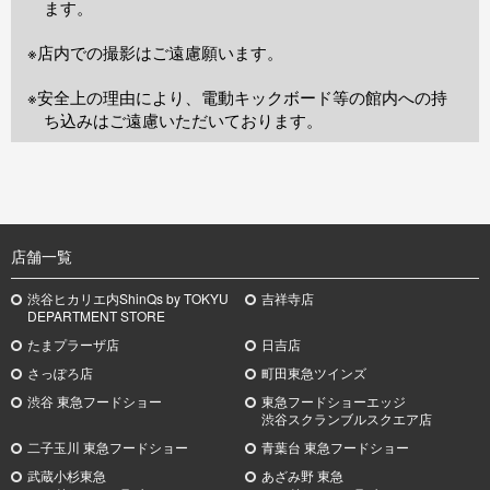
ます。
※店内での撮影はご遠慮願います。
※安全上の理由により、電動キックボード等の館内への持
ち込みはご遠慮いただいております。
TOP
店舗一覧
渋谷ヒカリエ内ShinQs by TOKYU
吉祥寺店
DEPARTMENT STORE
たまプラーザ店
日吉店
さっぽろ店
町田東急ツインズ
渋谷 東急フードショー
東急フードショーエッジ
渋谷スクランブルスクエア店
二子玉川 東急フードショー
青葉台 東急フードショー
武蔵小杉
東急
あざみ野
東急