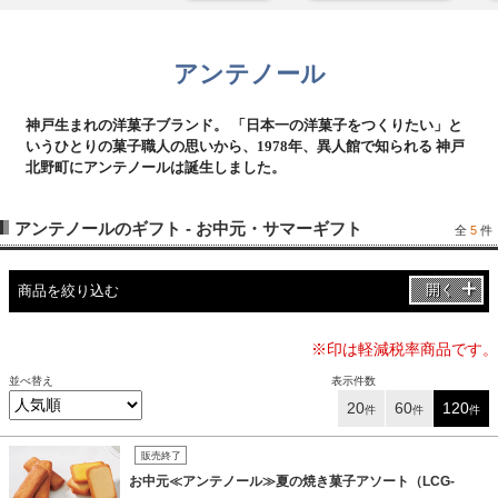
アンテノール
神戸生まれの洋菓子ブランド。 「日本一の洋菓子をつくりたい」と
いうひとりの菓子職人の思いから、1978年、異人館で知られる 神戸
北野町にアンテノールは誕生しました。
アンテノールのギフト - お中元・サマーギフト
全
5
件
開く
商品を絞り込む
※印は軽減税率商品です。
並べ替え
表示件数
20
60
120
件
件
件
販売終了
お中元≪アンテノール≫夏の焼き菓子アソート（LCG-