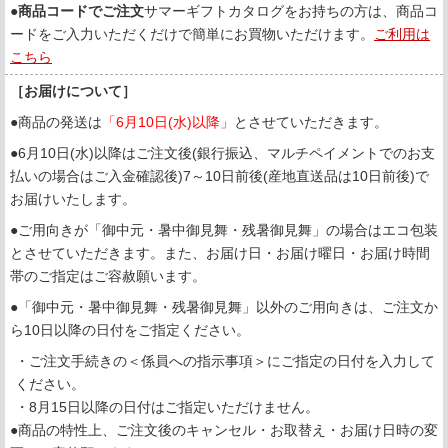
●
商品コードでご注文
サマーギフトカタログをお持ちの方は、商品コ
ードをご入力いただくだけで簡単にお買物いただけます。
ご利用は
こちら
［お届けについて］
●商品の発送は
「6月10日(水)以降」
とさせていただきます。
●6月10日(水)以降はご注文後(銀行振込、マルチペイメントでのお支
払いの場合はご入金確認後)7～10日前後(産地直送品は10日前後)で
お届けいたします。
●ご用向きが「御中元・暑中御見舞・残暑御見舞」の場合はエコ包装
とさせていただきます。また、お届け日・お届け曜日・お届け時間
帯のご指定はご容赦願います。
●「御中元・暑中御見舞・残暑御見舞」以外のご用向きは、ご注文か
ら10日以降の日付をご指定ください。
・ご注文手続きの＜係員への指示事項＞にご指定の日付を入力して
ください。
・8月15日以降の日付はご指定いただけません。
●商品の特性上、ご注文後のキャンセル・お取替え・お届け日時の変