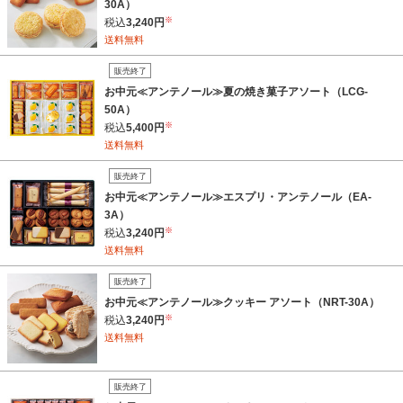
30A）
※
税込
3,240円
送料無料
販売終了
お中元≪アンテノール≫夏の焼き菓子アソート（LCG-
50A）
※
税込
5,400円
送料無料
販売終了
お中元≪アンテノール≫エスプリ・アンテノール（EA-
3A）
※
税込
3,240円
送料無料
販売終了
お中元≪アンテノール≫クッキー アソート（NRT-30A）
※
税込
3,240円
送料無料
販売終了