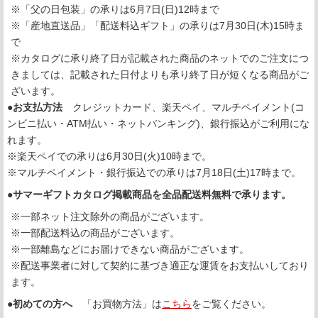
※「父の日包装」の承りは6月7日(日)12時まで
※「産地直送品」「配送料込ギフト」の承りは7月30日(木)15時ま
で
※カタログに承り終了日が記載された商品のネットでのご注文につ
きましては、記載された日付よりも承り終了日が短くなる商品がご
ざいます。
●お支払方法
クレジットカード、楽天ペイ、マルチペイメント(コ
ンビニ払い・ATM払い・ネットバンキング)、銀行振込がご利用にな
れます。
※楽天ペイでの承りは6月30日(火)10時まで。
※マルチペイメント・銀行振込での承りは7月18日(土)17時まで。
●
サマーギフトカタログ掲載商品を全品配送料無料で承ります。
※一部ネット注文除外の商品がございます。
※一部配送料込の商品がございます。
※一部離島などにお届けできない商品がございます。
※配送事業者に対して契約に基づき適正な運賃をお支払いしており
ます。
●
初めての方へ
「お買物方法」は
こちら
をご覧ください。