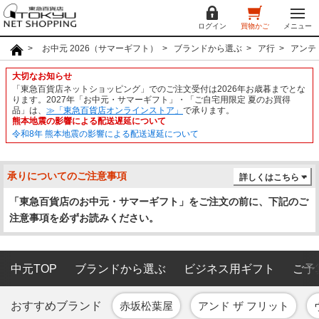
ログイン
買物かご
メニュー
お中元 2026（サマーギフト）
ブランドから選ぶ
ア行
アンテ
大切なお知らせ
「東急百貨店ネットショッピング」でのご注文受付は2026年お歳暮までとな
ります。2027年「お中元・サマーギフト」・「ご自宅用限定 夏のお買得
品」は、
≫「東急百貨店オンラインストア」
で承ります。
熊本地震の影響による配送遅延について
令和8年 熊本地震の影響による配送遅延について
承りについてのご注意事項
詳しくはこちら
「東急百貨店のお中元・サマーギフト」をご注文の前に、下記のご
注意事項を必ずお読みください。
中元TOP
ブランドから選ぶ
ビジネス用ギフト
ご予
おすすめブランド
赤坂松葉屋
アンド ザ フリット