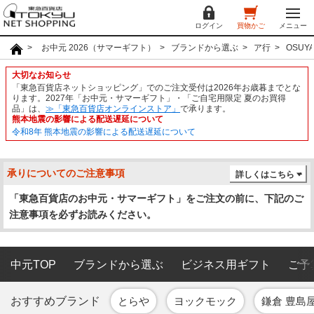
ログイン
買物かご
メニュー
お中元 2026（サマーギフト）
ブランドから選ぶ
ア行
OSUYA
大切なお知らせ
「東急百貨店ネットショッピング」でのご注文受付は2026年お歳暮までとな
ります。2027年「お中元・サマーギフト」・「ご自宅用限定 夏のお買得
品」は、
≫「東急百貨店オンラインストア」
で承ります。
熊本地震の影響による配送遅延について
令和8年 熊本地震の影響による配送遅延について
承りについてのご注意事項
詳しくはこちら
「東急百貨店のお中元・サマーギフト」をご注文の前に、下記のご
注意事項を必ずお読みください。
中元TOP
ブランドから選ぶ
ビジネス用ギフト
ご予
おすすめブランド
とらや
ヨックモック
鎌倉 豊島