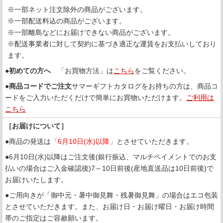
※一部ネット注文除外の商品がございます。
※一部配送料込の商品がございます。
※一部離島などにお届けできない商品がございます。
※配送事業者に対して契約に基づき適正な運賃をお支払いしており
ます。
●
初めての方へ
「お買物方法」は
こちら
をご覧ください。
●
商品コードでご注文
サマーギフトカタログをお持ちの方は、商品コ
ードをご入力いただくだけで簡単にお買物いただけます。
ご利用は
こちら
［お届けについて］
●商品の発送は
「6月10日(水)以降」
とさせていただきます。
●6月10日(水)以降はご注文後(銀行振込、マルチペイメントでのお支
払いの場合はご入金確認後)7～10日前後(産地直送品は10日前後)で
お届けいたします。
●ご用向きが「御中元・暑中御見舞・残暑御見舞」の場合はエコ包装
とさせていただきます。また、お届け日・お届け曜日・お届け時間
帯のご指定はご容赦願います。