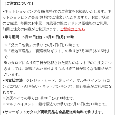
［ご注文について］
●ネットショッピング会員(無料)でのご注文をお勧めいたします。ネ
ットショッピング会員(無料)でご注文いただきますと、お届け状況
のご確認、毎回のお中元・お歳暮の際にアドレス帳機能のご利用、
前回ご注文の内容がご覧頂けます。
ご登録はこちら
●承り期間 5月15日(金)～8月10日(月) 15時
※「父の日包装」の承りは6月7日(日)12時まで
※「産地直送品」「配送料込ギフト」の承りは7月30日(木)15時ま
で
※カタログに承り終了日が記載された商品のネットでのご注文につ
きましては、記載された日付よりも承り終了日が短くなる商品がご
ざいます。
●お支払方法
クレジットカード、楽天ペイ、マルチペイメント(コ
ンビニ払い・ATM払い・ネットバンキング)、銀行振込がご利用にな
れます。
※楽天ペイでの承りは6月30日(火)10時まで。
※マルチペイメント・銀行振込での承りは7月18日(土)17時まで。
●
サマーギフトカタログ掲載商品を全品配送料無料で承ります。