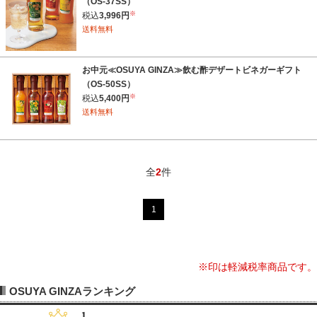
（OS-37SS）
※
税込
3,996円
送料無料
お中元≪OSUYA GINZA≫飲む酢デザートビネガーギフト
（OS-50SS）
※
税込
5,400円
送料無料
全
2
件
1
※印は軽減税率商品です。
OSUYA GINZAランキング