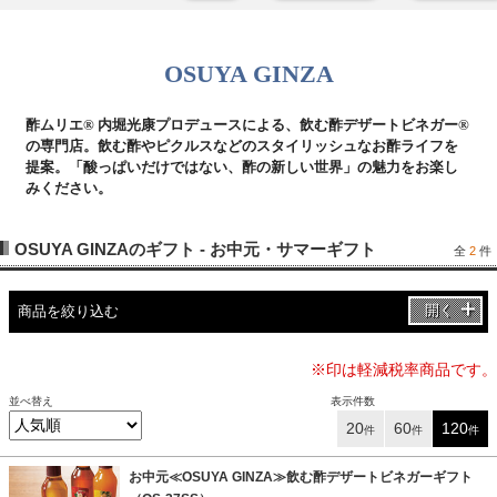
OSUYA GINZA
酢ムリエ® 内堀光康プロデュースによる、飲む酢デザートビネガー®
の専門店。飲む酢やピクルスなどのスタイリッシュなお酢ライフを
提案。「酸っぱいだけではない、酢の新しい世界」の魅力をお楽し
みください。
OSUYA GINZAのギフト - お中元・サマーギフト
全
2
件
開く
商品を絞り込む
※印は軽減税率商品です。
並べ替え
表示件数
20
60
120
件
件
件
お中元≪OSUYA GINZA≫飲む酢デザートビネガーギフト