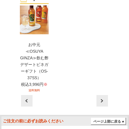
お中元
≪OSUYA
GINZA≫飲む酢
デザートビネガ
ーギフト（OS-
37SS）
税込
3,996
円
※
送料無料
prev
next
ご注文の前に必ずお読みください
ページ上部に戻る