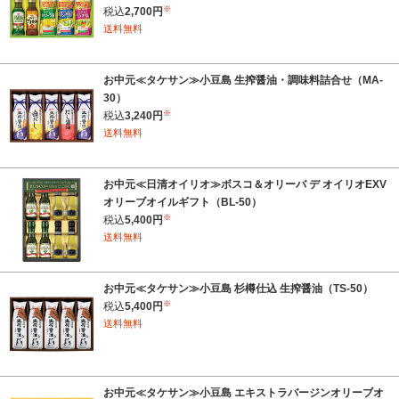
※
税込
2,700円
送料無料
お中元≪タケサン≫小豆島 生搾醤油・調味料詰合せ（MA-
30）
※
税込
3,240円
送料無料
お中元≪日清オイリオ≫ボスコ＆オリーバ デ オイリオEXV
オリーブオイルギフト（BL-50）
※
税込
5,400円
送料無料
お中元≪タケサン≫小豆島 杉樽仕込 生搾醤油（TS-50）
※
税込
5,400円
送料無料
お中元≪タケサン≫小豆島 エキストラバージンオリーブオ