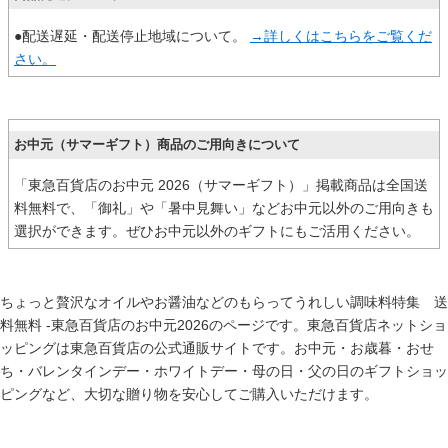
●配送遅延・配送停止地域について。
→詳しくはこちらをご覧くだ
さい。
お中元（サマーギフト）商品のご用向きについて
「東急百貨店のお中元 2026（サマーギフト）」掲載商品は全国送
料無料で、「御礼」や「暑中見舞い」などお中元以外のご用向きも
選択ができます。ぜひお中元以外のギフトにもご活用ください。
ちょっと贅沢なオイルやお醤油などのもらってうれしい調味料特集 送
料無料 -東急百貨店のお中元2026のページです。東急百貨店ネットショ
ッピングは東急百貨店の公式通販サイトです。
お中元
・
お歳暮
・
おせ
ち
・
バレンタインデー
・
ホワイトデー
・
母の日
・
父の日
のギフトショッ
ピングなど、大切な贈り物を安心してご購入いただけます。