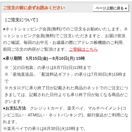
ご注文の前に必ずお読みください
ページ上部に戻る
［ご注文について］
●ネットショッピング会員(無料)でのご注文をお勧めいたします。ネ
ットショッピング会員(無料)でご注文いただきますと、お届け状況
のご確認、毎回のお中元・お歳暮の際にアドレス帳機能のご利用、
前回ご注文の内容がご覧頂けます。
ご登録はこちら
●承り期間 5月15日(金)～8月10日(月) 15時
※「父の日包装」の承りは6月7日(日)12時まで
※「産地直送品」「配送料込ギフト」の承りは7月30日(木)15時ま
で
※カタログに承り終了日が記載された商品のネットでのご注文につ
きましては、記載された日付よりも承り終了日が短くなる商品がご
ざいます。
●お支払方法
クレジットカード、楽天ペイ、マルチペイメント(コ
ンビニ払い・ATM払い・ネットバンキング)、銀行振込がご利用にな
れます。
※楽天ペイでの承りは6月30日(火)10時まで。