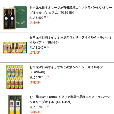
お中元≪日本オリーブ≫有機栽培エキストラバージンオリー
ブオイル プレミアム（P130-50）
※
税込
5,400円
送料無料
お中元≪日清オイリオ≫ボスコオリーブオイル＆ヘルシーオ
イルギフト（BM-30）
※
税込
3,240円
送料無料
お中元≪日清オイリオ≫こめ油＆ヘルシーオイルギフト
（BPH-40）
※
税込
4,320円
送料無料
お中元≪O’s Farm≫イタリア産単一品種エキストラバージ
ンオリーブオイル（ORT-35N）
※
税込
3,780円
送料無料