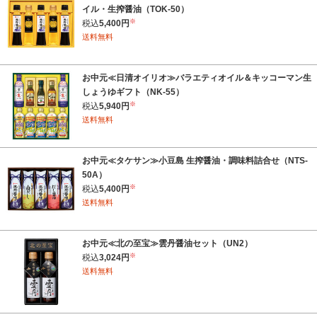
イル・生搾醤油（TOK-50）
※
税込
5,400円
送料無料
お中元≪日清オイリオ≫バラエティオイル＆キッコーマン生
しょうゆギフト（NK-55）
※
税込
5,940円
送料無料
お中元≪タケサン≫小豆島 生搾醤油・調味料詰合せ（NTS-
50A）
※
税込
5,400円
送料無料
お中元≪北の至宝≫雲丹醤油セット（UN2）
※
税込
3,024円
送料無料