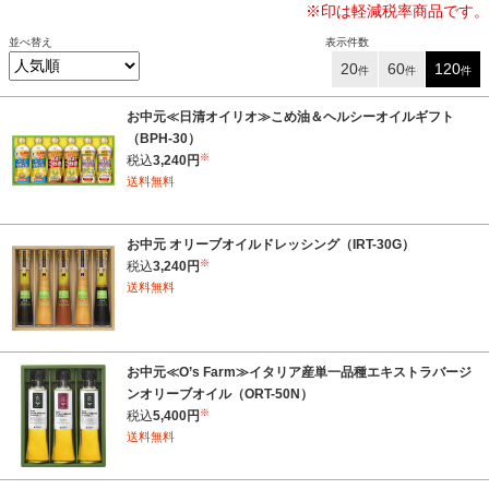
※印は軽減税率商品です。
並べ替え
表示件数
20
60
120
件
件
件
お中元≪日清オイリオ≫こめ油＆ヘルシーオイルギフト
（BPH-30）
※
税込
3,240円
送料無料
お中元 オリーブオイルドレッシング（IRT-30G）
※
税込
3,240円
送料無料
お中元≪O’s Farm≫イタリア産単一品種エキストラバージ
ンオリーブオイル（ORT-50N）
※
税込
5,400円
送料無料