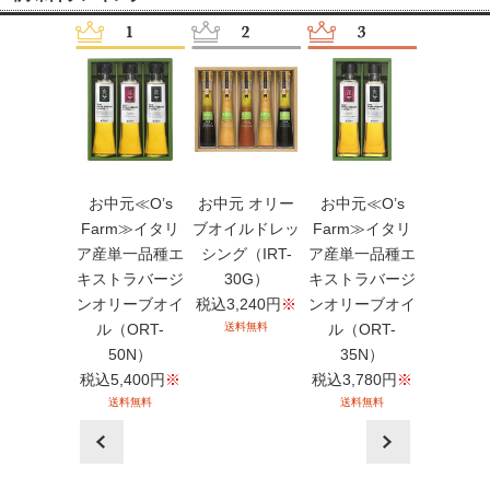
元≪日清オ
お中元≪O’s
お中元 オリー
お中元≪O’s
お中元 
オ≫ボスコ
Farm≫イタリ
ブオイルドレッ
Farm≫イタリ
ブオイル
ーブオイル
ア産単一品種エ
シング（IRT-
ア産単一品種エ
ッシング
ルシーオイ
キストラバージ
30G）
キストラバージ
（IRZ-
フト（BM-
ンオリーブオイ
税込
3,240
円
※
ンオリーブオイ
税込
5,40
30）
ル（ORT-
送料無料
ル（ORT-
送料無
3,240
円
※
50N）
35N）
送料無料
税込
5,400
円
※
税込
3,780
円
※
送料無料
送料無料
prev
next