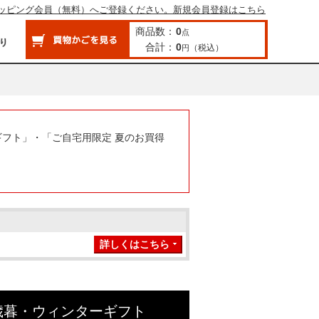
ッピング会員（無料）へご登録ください。新規会員登録はこちら
商品数：
0
点
合計：
0
（税込）
円
ギフト」・「ご自宅用限定 夏のお買得
詳しくはこちら
歳暮・ウィンターギフト