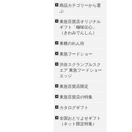
商品カテゴリーから選
ぶ
東急百貨店オリジナル
ギフト「極味伝心」
（きわみでんしん）
東横のれん街
東急フードショー
渋谷スクランブルスク
エア 東急フードショー
エッジ
東急百貨店限定
東急百貨店の特集
カタログギフト
全国おとりよせギフト
（ネット限定特集）