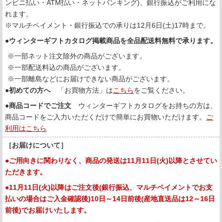
ンビニ払い・ATM払い・ネットバンキング)、銀行振込がご利用にな
れます。
※マルチペイメント・銀行振込での承りは12月6日(土)17時まで。
●
ウィンターギフトカタログ掲載商品を全品配送料無料で承ります。
※一部ネット注文除外の商品がございます。
※一部配送料込の商品がございます。
※一部離島などにお届けできない商品がございます。
●
初めての方へ
「お買物方法」は
こちら
をご覧ください。
●
商品コードでご注文
ウィンターギフトカタログをお持ちの方は、
商品コードをご入力いただくだけで簡単にお買物いただけます。
ご
利用はこちら
［お届けについて］
●ご用向きに関わりなく、商品の発送は11月11日(火)以降とさせてい
ただきます。
●11月11日(火)以降はご注文後(銀行振込、マルチペイメントでお支
払いの場合はご入金確認後)10日～14日前後(産地直送品は12～16日
前後)でお届けいたします。