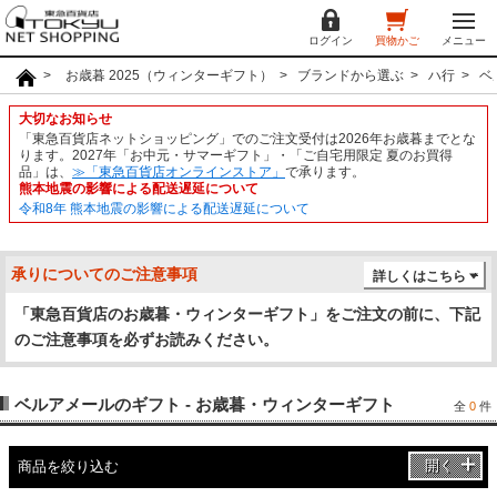
ログイン
買物かご
メニュー
お歳暮 2025（ウィンターギフト）
ブランドから選ぶ
ハ行
ベ
大切なお知らせ
「東急百貨店ネットショッピング」でのご注文受付は2026年お歳暮までとな
ります。2027年「お中元・サマーギフト」・「ご自宅用限定 夏のお買得
品」は、
≫「東急百貨店オンラインストア」
で承ります。
熊本地震の影響による配送遅延について
令和8年 熊本地震の影響による配送遅延について
承りについてのご注意事項
詳しくはこちら
「東急百貨店のお歳暮・ウィンターギフト」をご注文の前に、下記
のご注意事項を必ずお読みください。
ベルアメールのギフト - お歳暮・ウィンターギフト
全
0
件
開く
商品を絞り込む