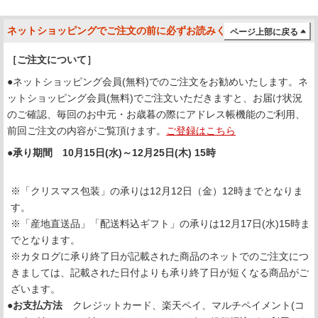
ネットショッピングでご注文の前に必ずお読みください
ページ上部に戻る
［ご注文について］
●ネットショッピング会員(無料)でのご注文をお勧めいたします。ネ
ットショッピング会員(無料)でご注文いただきますと、お届け状況
のご確認、毎回のお中元・お歳暮の際にアドレス帳機能のご利用、
前回ご注文の内容がご覧頂けます。
ご登録はこちら
●承り期間 10月15日(水)～12月25日(木) 15時
※「クリスマス包装」の承りは12月12日（金）12時までとなりま
す。
※「産地直送品」「配送料込ギフト」の承りは12月17日(水)15時ま
でとなります。
※カタログに承り終了日が記載された商品のネットでのご注文につ
きましては、記載された日付よりも承り終了日が短くなる商品がご
ざいます。
●お支払方法
クレジットカード、楽天ペイ、マルチペイメント(コ