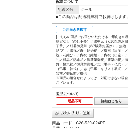
配送について
配送区分
クール
■この商品は配送料無料でお届けします
ご用向き選択可
[こちらの商品でお選びいただけるご用向きの種
指定なし（のし不要）／御中元（7/16以降お
了承）／残暑御見舞（8/7以降お届け）／無地
結び）／御祝／寿（結婚祝）／御祝（出産）／
祝（花結び）／内祝（結婚）／内祝（出産）／
礼／粗品／記念品／御新築御祝／新築内祝／御
舞／快気祝／御見舞御礼／志（弔事・仏式）／
（弔事・神式）／志（弔事・キリスト教式）／
霊前／御仏前／御供
※商品の組合せによっては、対応できない場合
ございます。
返品について
返品不可
詳細はこちら
商品コード：C26-529-024PT