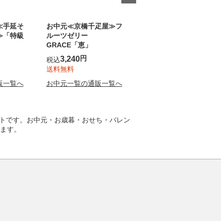
≪手延そ
お中元≪京橋千疋屋≫フ
お中元≪鎌倉 豊島屋≫
≫「特級
ルーツゼリー
サブレー
GRACE「恵」
円
6,081
税込
円
3,240
税込
送料無料
送料無料
お中元一覧の通販一覧へ
販一覧へ
お中元一覧の通販一覧へ
イトです。
お中元
・
お歳暮
・
おせち
・
バレン
ます。