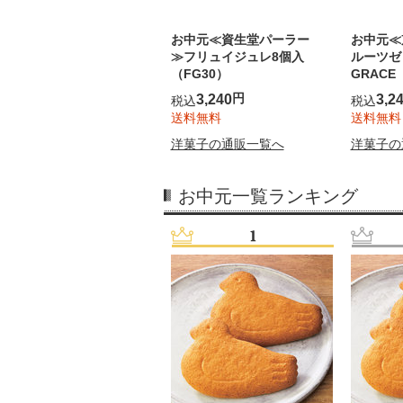
お中元≪資生堂パーラー
お中元≪
≫フリュイジュレ8個入
ルーツゼ
（FG30）
GRACE
円
3,240
3,2
税込
税込
送料無料
送料無料
洋菓子の通販一覧へ
洋菓子の
お中元一覧ランキング