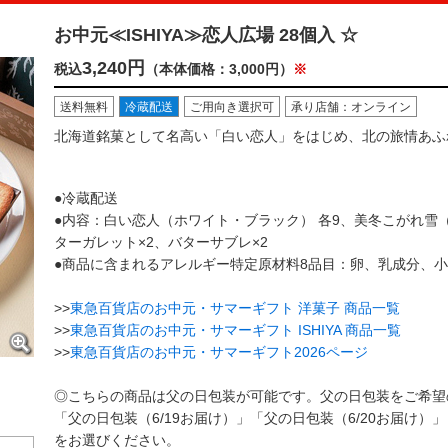
お中元≪ISHIYA≫恋人広場 28個入 ☆
3,240円
税込
（本体価格：3,000円）
※
送料無料
冷蔵配送
ご用向き選択可
承り店舗：オンライン
北海道銘菓として名高い「白い恋人」をはじめ、北の旅情あふれ
●冷蔵配送
●内容：白い恋人（ホワイト・ブラック） 各9、美冬こがれ雪
ターガレット×2、バターサブレ×2
●商品に含まれるアレルギー特定原材料8品目：卵、乳成分、
>>
東急百貨店のお中元・サマーギフト 洋菓子 商品一覧
>>
東急百貨店のお中元・サマーギフト ISHIYA 商品一覧
>>
東急百貨店のお中元・サマーギフト2026ページ
◎こちらの商品は父の日包装が可能です。父の日包装をご希望
「父の日包装（6/19お届け）」「父の日包装（6/20お届け）
をお選びください。