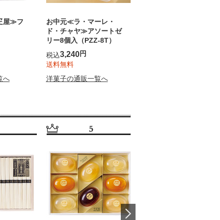
疋屋≫フ
お中元≪ラ・マーレ・
お中元≪ヨックモック≫
ド・チャヤ≫アソートゼ
ドゥーブル ジュレ
リー8個入（PZZ-8T）
（YDLG-B）
円
円
3,240
3,240
税込
税込
送料無料
送料無料
覧へ
洋菓子の通販一覧へ
洋菓子の通販一覧へ