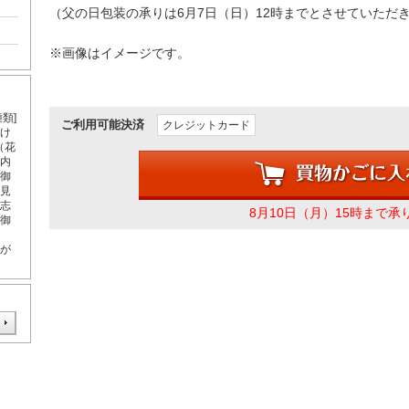
（父の日包装の承りは6月7日（日）12時までとさせていただ
。
※画像はイメージです。
類]
ご利用可能決済
クレジットカード
届け
（花
内
御
見
志
8月10日（月）15時まで承
御
が