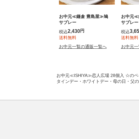
お中元≪鎌倉 豊島屋≫鳩
お中元≪
サブレー
サブレー
円
2,430
3,6
税込
税込
送料無料
送料無料
お中元一覧の通販一覧へ
お中元一
お中元≪ISHIYA≫恋人広場 28個入
タインデー
・
ホワイトデー
・
母の日
・
父の