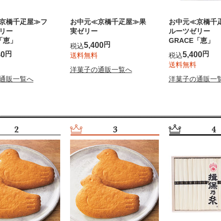
京橋千疋屋≫フ
お中元≪京橋千疋屋≫果
お中元≪京橋千
リー
実ゼリー
ルーツゼリー
「恵」
GRACE「恵」
円
5,400
税込
円
円
40
5,400
送料無料
税込
送料無料
洋菓子の通販一覧へ
通販一覧へ
洋菓子の通販一