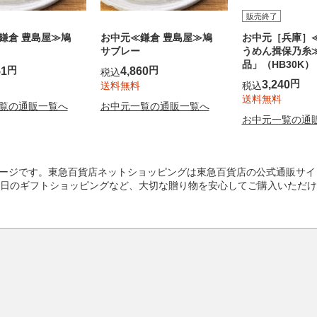
販売終了
鎌倉 豊島屋≫鳩
お中元≪鎌倉 豊島屋≫鳩
お中元［兵庫］
サブレー
うめん揖保乃糸
品」（HB30K）
円
円
51
4,860
税込
円
3,240
送料無料
税込
送料無料
覧の通販一覧へ
お中元一覧の通販一覧へ
お中元一覧の通
 ☆のページです。東急百貨店ネットショッピングは東急百貨店の公式通販サ
日
のギフトショッピングなど、大切な贈り物を安心してご購入いただけ