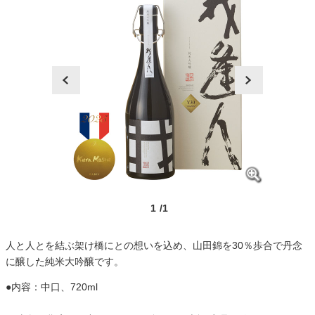
prev
next
1
/1
人と人とを結ぶ架け橋にとの想いを込め、山田錦を30％歩合で丹念
に醸した純米大吟醸です。
●内容：中口、720ml