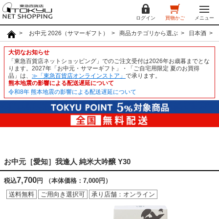
ログイン
買物かご
メニュー
お中元 2026（サマーギフト）
商品カテゴリから選ぶ
日本酒
大切なお知らせ
「東急百貨店ネットショッピング」でのご注文受付は2026年お歳暮までとな
ります。2027年「お中元・サマーギフト」・「ご自宅用限定 夏のお買得
品」は、
≫「東急百貨店オンラインストア」
で承ります。
熊本地震の影響による配送遅延について
令和8年 熊本地震の影響による配送遅延について
お中元［愛知］我逢人 純米大吟醸 Y30
7,700
税込
円
（本体価格：7,000円）
送料無料
ご用向き選択可
承り店舗：オンライン