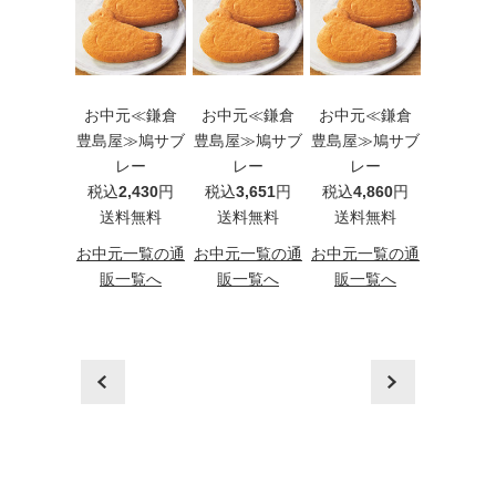
元≪カゴメ
お中元≪鎌倉
お中元≪鎌倉
お中元≪鎌倉
お中元［
00％フルー
豊島屋≫鳩サブ
豊島屋≫鳩サブ
豊島屋≫鳩サブ
≪手延そ
ュースギフ
レー
レー
レー
揖保乃糸
B-20G）
税込
2,430
円
税込
3,651
円
税込
4,860
円
級品
込
2,160
円
送料無料
送料無料
送料無料
（HB3
料無料
税込
3,2
お中元一覧の通
お中元一覧の通
お中元一覧の通
送料
元一覧の通
販一覧へ
販一覧へ
販一覧へ
一覧へ
お中元一
販一
prev
next