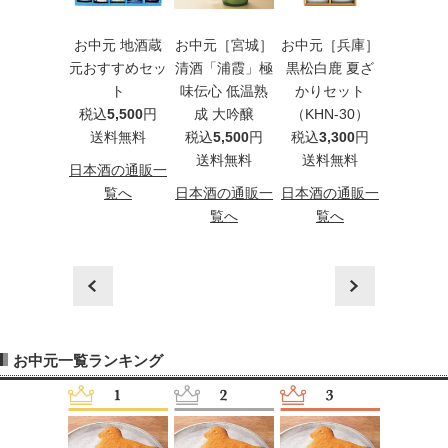
元［兵庫］
お中元 地酒蔵
お中元［宮城］
お中元［兵庫］
お中元［
白鹿 夏ざ
元おすすめセッ
清酒「浦霞」極
黒松白鹿 夏ざ
萬歳楽 
りセット
ト
味伝心 低温熟
かりセット
絶対うま
HN-50）
税込
5,500
円
成 大吟醸
（KHN-30）
3本セ
込
5,500
円
送料無料
税込
5,500
円
税込
3,300
円
税込
5,5
料無料
送料無料
送料無料
送料
日本酒の通販一
酒の通販一
覧へ
日本酒の通販一
日本酒の通販一
日本酒の
覧へ
覧へ
覧へ
覧
prev
next
お中元一覧ランキング