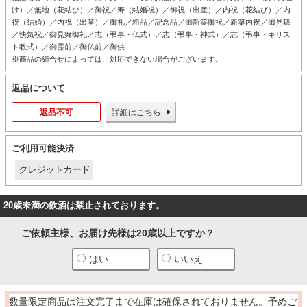
け）／無地（花結び）／御祝／寿（結婚祝）／御祝（出産）／内祝（花結び）／内
祝（結婚）／内祝（出産）／御礼／粗品／記念品／御新築御祝／新築内祝／御見舞
／快気祝／御見舞御礼／志（弔事・仏式）／志（弔事・神式）／志（弔事・キリス
ト教式）／御霊前／御仏前／御供
※商品の組合せによっては、対応できない場合がございます。
返品について
返品不可
詳細はこちら
ご利用可能決済
クレジットカード
20歳未満の飲酒は禁止されております。
ご依頼主様、お届け先様は20歳以上ですか？
はい
いいえ
数量限定商品は注文完了まで在庫は確保されておりません。予めご