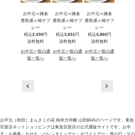
元≪カゴメ
お中元≪鎌倉
お中元≪鎌倉
お中元≪鎌倉
お中元［
00％フルー
豊島屋≫鳩サブ
豊島屋≫鳩サブ
豊島屋≫鳩サブ
≪手延そ
ュースギフ
レー
レー
レー
揖保乃糸
B-20G）
税込
2,430
円
税込
3,651
円
税込
4,860
円
級品
込
2,160
円
送料無料
送料無料
送料無料
（HB3
料無料
税込
3,2
お中元一覧の通
お中元一覧の通
お中元一覧の通
送料
元一覧の通
販一覧へ
販一覧へ
販一覧へ
一覧へ
お中元一
販一
prev
next
お中元［秋田］まんさくの花 純米大吟醸 山田錦45のページです。東急
百貨店ネットショッピングは東急百貨店の公式通販サイトです。
お中
元
・
お歳暮
・
おせち
・
バレンタインデー
・
ホワイトデー
・
母の日
・
父の