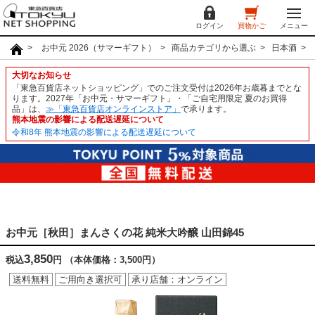
ログイン
買物かご
メニュー
お中元 2026（サマーギフト）
商品カテゴリから選ぶ
日本酒
大切なお知らせ
「東急百貨店ネットショッピング」でのご注文受付は2026年お歳暮までとな
ります。2027年「お中元・サマーギフト」・「ご自宅用限定 夏のお買得
品」は、
≫「東急百貨店オンラインストア」
で承ります。
熊本地震の影響による配送遅延について
令和8年 熊本地震の影響による配送遅延について
お中元［秋田］まんさくの花 純米大吟醸 山田錦45
3,850
税込
円
（本体価格：3,500円）
送料無料
ご用向き選択可
承り店舗：オンライン