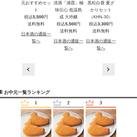
白鹿 夏ざ
元おすすめセッ
清酒「浦霞」極
黒松白鹿 夏ざ
萬歳楽 
りセット
ト
味伝心 低温熟
かりセット
絶対うま
HN-50）
税込
5,500
円
成 大吟醸
（KHN-30）
3本セ
込
5,500
円
送料無料
税込
5,500
円
税込
3,300
円
税込
5,5
料無料
送料無料
送料無料
送料
日本酒の通販一
酒の通販一
覧へ
日本酒の通販一
日本酒の通販一
日本酒の
覧へ
覧へ
覧へ
覧
prev
next
お中元一覧ランキング