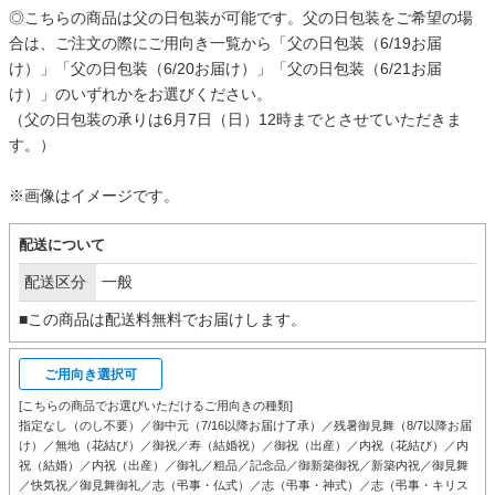
◎こちらの商品は父の日包装が可能です。父の日包装をご希望の場
合は、ご注文の際にご用向き一覧から「父の日包装（6/19お届
け）」「父の日包装（6/20お届け）」「父の日包装（6/21お届
け）」のいずれかをお選びください。
（父の日包装の承りは6月7日（日）12時までとさせていただきま
す。）
※画像はイメージです。
配送について
配送区分
一般
■この商品は配送料無料でお届けします。
ご用向き選択可
[こちらの商品でお選びいただけるご用向きの種類]
指定なし（のし不要）／御中元（7/16以降お届け了承）／残暑御見舞（8/7以降お届
け）／無地（花結び）／御祝／寿（結婚祝）／御祝（出産）／内祝（花結び）／内
祝（結婚）／内祝（出産）／御礼／粗品／記念品／御新築御祝／新築内祝／御見舞
／快気祝／御見舞御礼／志（弔事・仏式）／志（弔事・神式）／志（弔事・キリス