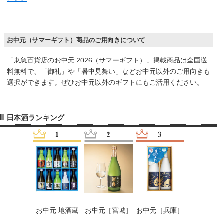
お中元（サマーギフト）商品のご用向きについて
「東急百貨店のお中元 2026（サマーギフト）」掲載商品は全国送
料無料で、「御礼」や「暑中見舞い」などお中元以外のご用向きも
選択ができます。ぜひお中元以外のギフトにもご活用ください。
日本酒ランキング
元［兵庫］
お中元 地酒蔵
お中元［宮城］
お中元［兵庫］
お中元［