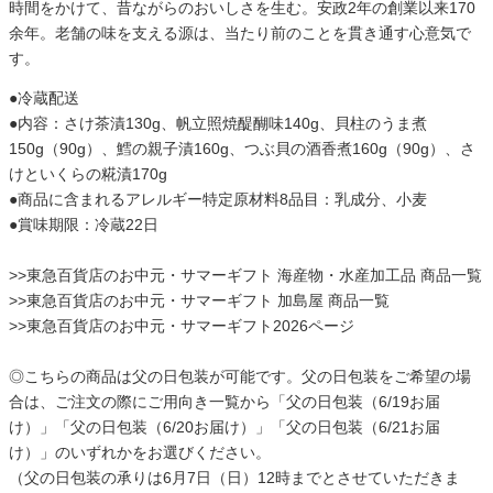
時間をかけて、昔ながらのおいしさを生む。安政2年の創業以来170
余年。老舗の味を支える源は、当たり前のことを貫き通す心意気で
す。
●冷蔵配送
●内容：さけ茶漬130g、帆立照焼醍醐味140g、貝柱のうま煮
150g（90g）、鱈の親子漬160g、つぶ貝の酒香煮160g（90g）、さ
けといくらの糀漬170g
●商品に含まれるアレルギー特定原材料8品目：乳成分、小麦
●賞味期限：冷蔵22日
>>
東急百貨店のお中元・サマーギフト 海産物・水産加工品 商品一覧
>>
東急百貨店のお中元・サマーギフト 加島屋 商品一覧
>>
東急百貨店のお中元・サマーギフト2026ページ
◎こちらの商品は父の日包装が可能です。父の日包装をご希望の場
合は、ご注文の際にご用向き一覧から「父の日包装（6/19お届
け）」「父の日包装（6/20お届け）」「父の日包装（6/21お届
け）」のいずれかをお選びください。
（父の日包装の承りは6月7日（日）12時までとさせていただきま