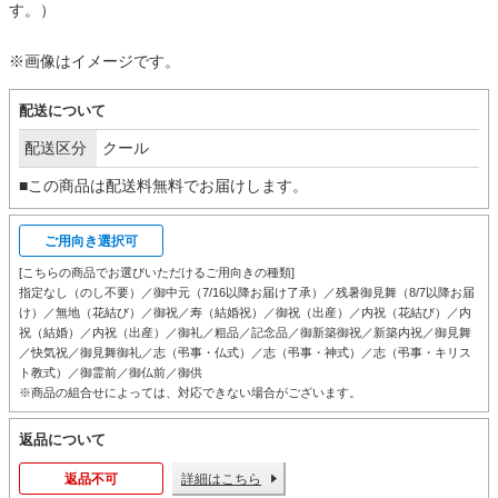
す。）
※画像はイメージです。
配送について
配送区分
クール
■この商品は配送料無料でお届けします。
ご用向き選択可
[こちらの商品でお選びいただけるご用向きの種類]
指定なし（のし不要）／御中元（7/16以降お届け了承）／残暑御見舞（8/7以降お届
け）／無地（花結び）／御祝／寿（結婚祝）／御祝（出産）／内祝（花結び）／内
祝（結婚）／内祝（出産）／御礼／粗品／記念品／御新築御祝／新築内祝／御見舞
／快気祝／御見舞御礼／志（弔事・仏式）／志（弔事・神式）／志（弔事・キリス
ト教式）／御霊前／御仏前／御供
※商品の組合せによっては、対応できない場合がございます。
返品について
返品不可
詳細はこちら