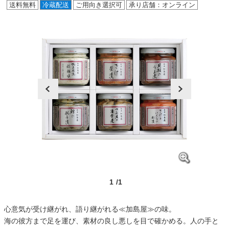
送料無料
冷蔵配送
ご用向き選択可
承り店舗：オンライン
prev
next
1
/1
心意気が受け継がれ、語り継がれる≪加島屋≫の味。
海の彼方まで足を運び、素材の良し悪しを目で確かめる。人の手と