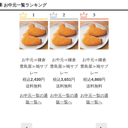
お中元一覧ランキング
元≪京橋千
お中元≪鎌倉
お中元≪鎌倉
お中元≪鎌倉
お中元［
≫果実ゼリ
豊島屋≫鳩サブ
豊島屋≫鳩サブ
豊島屋≫鳩サブ
≪手延そ
ー
レー
レー
レー
揖保乃糸
込
5,400
円
税込
2,430
円
税込
3,651
円
税込
4,860
円
級品
料無料
送料無料
送料無料
送料無料
（HB3
税込
3,2
元一覧の通
お中元一覧の通
お中元一覧の通
お中元一覧の通
送料
一覧へ
販一覧へ
販一覧へ
販一覧へ
お中元一
販一
prev
next