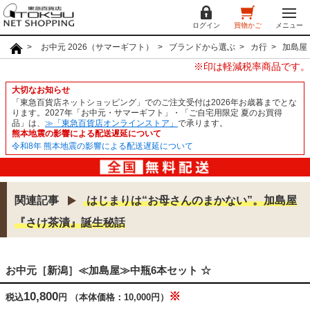
ログイン
買物かご
メニュー
お中元 2026（サマーギフト）
ブランドから選ぶ
カ行
加島屋
※印は軽減税率商品です。
大切なお知らせ
「東急百貨店ネットショッピング」でのご注文受付は2026年お歳暮までとな
ります。2027年「お中元・サマーギフト」・「ご自宅用限定 夏のお買得
品」は、
≫「東急百貨店オンラインストア」
で承ります。
熊本地震の影響による配送遅延について
令和8年 熊本地震の影響による配送遅延について
関連記事
はじまりは“お母さんのまかない”。加島屋
『さけ茶漬』誕生秘話
お中元［新潟］≪加島屋≫中瓶6本セット ☆
10,800
※
税込
円
（本体価格：10,000円）