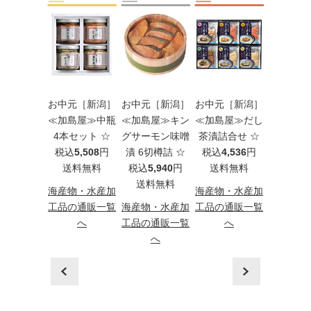
元［新潟］
お中元［新潟］
お中元［新潟］
お中元［新潟］
お中元［
島屋≫袋詰
≪加島屋≫中瓶
≪加島屋≫キン
≪加島屋≫だし
≪加島屋
セット ☆
4本セット ☆
グサーモン味噌
茶漬詰合せ ☆
2本セッ
込
5,346
円
税込
5,508
円
漬 6切樽詰 ☆
税込
4,536
円
税込
12,
料無料
送料無料
税込
5,940
円
送料無料
送料
送料無料
物・水産加
海産物・水産加
海産物・水産加
海産物・
の通販一覧
工品の通販一覧
海産物・水産加
工品の通販一覧
工品の通
へ
へ
工品の通販一覧
へ
へ
へ
prev
next