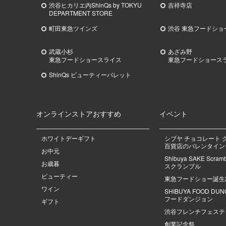
渋谷ヒカリエ内ShinQs by TOKYU
吉祥寺店
DEPARTMENT STORE
町田東急ツインズ
渋谷 東急フードショ
武蔵小杉
あざみ野
東急
フードショースライス
東急
フードショース
ShinQs ビューティーパレット
オンラインストアおすすめ
イベント
ホワイトデーギフト
シブヤ チョコレート 
百貨店のバレンタインデ
お中元
Shibuya SAKE Scra
お歳暮
スクランブル
ビューティー
東急フードショー誕生
ワイン
SHIBUYA FOOD DU
フードダンジョン
ギフト
渋谷フレンチフェステ
創業記念祭