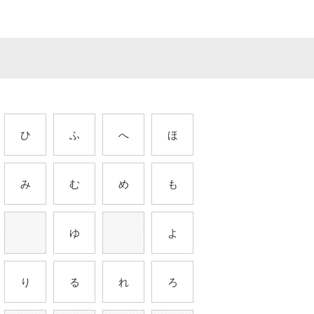
ひ
ふ
へ
ほ
み
む
め
も
ゆ
よ
り
る
れ
ろ