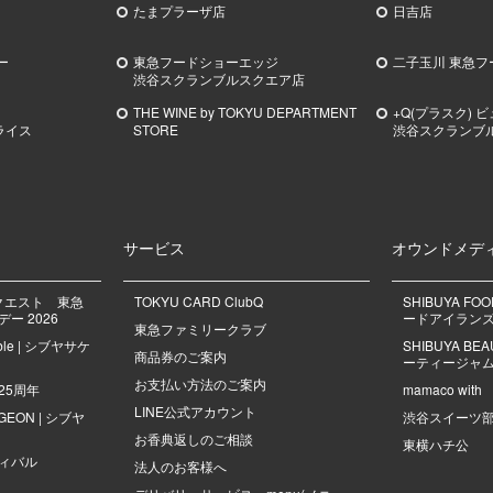
たまプラーザ店
日吉店
ー
東急フードショーエッジ
二子玉川 東急フ
渋谷スクランブルスクエア店
THE WINE by TOKYU DEPARTMENT
+Q(プラスク) 
ライス
STORE
渋谷スクランブ
サービス
オウンドメデ
クエスト 東急
TOKYU CARD ClubQ
SHIBUYA FO
ー 2026
ードアイラン
東急ファミリークラブ
mble | シブヤサケ
SHIBUYA B
商品券のご案内
ーティージャ
お支払い方法のご案内
25周年
mamaco with
LINE公式アカウント
NGEON | シブヤ
渋谷スイーツ
お香典返しのご相談
東横ハチ公
ィバル
法人のお客様へ