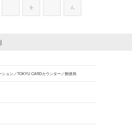
を
ん
別
ション／TOKYU CARDカウンター／郵便局