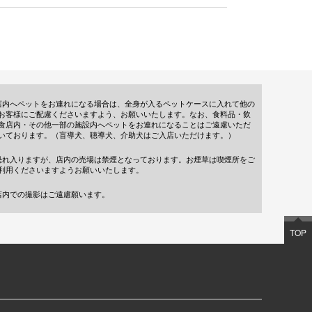
店内へペットをお連れになる場合は、全身が入るペットケースに入れて他の
お客様にご配慮くださいますよう、お願いいたします。なお、食料品・飲
食店内・その他一部の施設内へペットをお連れになることはご遠慮いただ
いております。（盲導犬、聴導犬、介助犬はご入店いただけます。）
恐れ入りますが、店内の売場は禁煙となっております。お煙草は喫煙所をご
利用くださいますようお願いいたします。
店内での撮影はご遠慮願います。
TOP