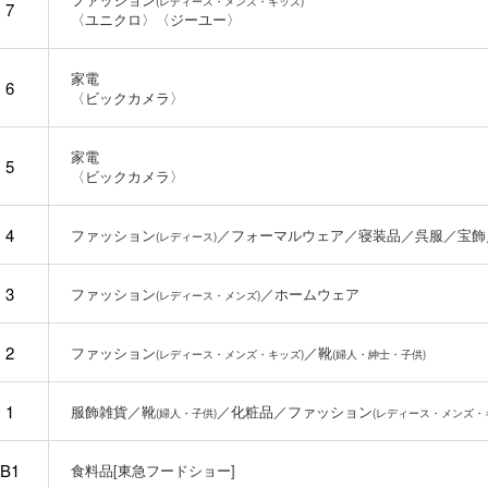
(レディース・メンズ・キッズ)
7
〈ユニクロ〉〈ジーユー〉
家電
6
〈ビックカメラ〉
家電
5
〈ビックカメラ〉
4
ファッション
／フォーマルウェア／寝装品／呉服／宝飾
(レディース)
3
ファッション
／ホームウェア
(レディース・メンズ)
2
ファッション
／靴
(レディース・メンズ・キッズ)
(婦人・紳士・子供)
1
服飾雑貨／靴
／化粧品／ファッション
(婦人・子供)
(レディース・メンズ・
B1
食料品[東急フードショー]