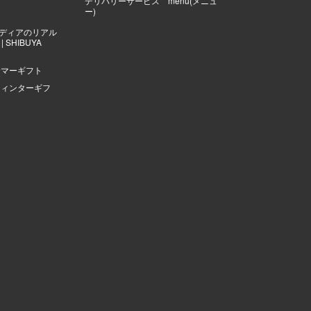
デリバリーサービス menu(メニュ
ー)
ディアのリアル
 SHIBUYA
サマーギフト
ウィンターギフ