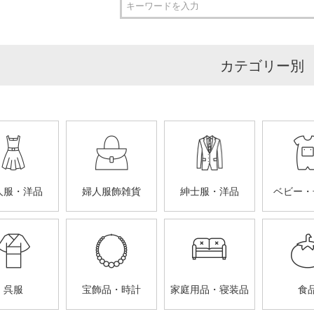
カテゴリー別
人服・洋品
婦人服飾雑貨
紳士服・洋品
ベビー・
呉服
宝飾品・時計
家庭用品・寝装品
食