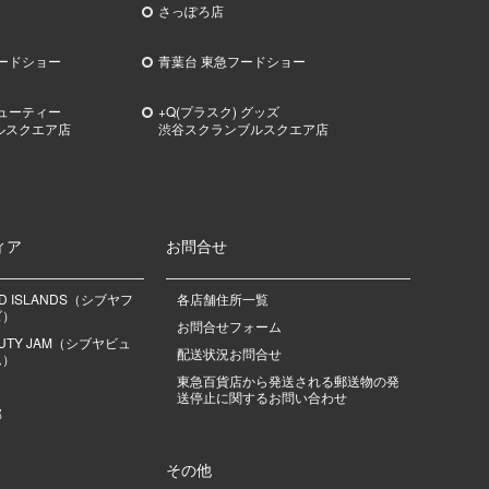
さっぽろ店
ードショー
青葉台 東急フードショー
ビューティー
+Q(プラスク) グッズ
ルスクエア店
渋谷スクランブルスクエア店
ィア
お問合せ
OD ISLANDS（シブヤフ
各店舗住所一覧
ズ）
お問合せフォーム
EAUTY JAM（シブヤビュ
配送状況お問合せ
ム）
東急百貨店から発送される郵送物の発
送停止に関するお問い合わせ
部
その他