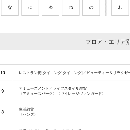
な
に
ぬ
ね
の
わ
フロア・エリア
10
レストラン街[ダイニング ダイニング]／ビューティー＆リラクゼー
アミューズメント／ライフスタイル雑貨
9
〈アミューズパーク〉〈ヴイレッジヴァンガード〉
生活雑貨
8
〈ハンズ〉
ファッション