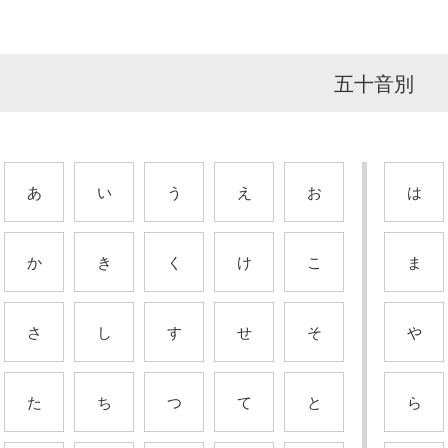
五十音別
あ
い
う
え
お
は
か
き
く
け
こ
ま
さ
し
す
せ
そ
や
た
ち
つ
て
と
ら