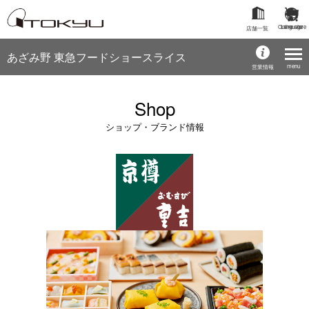
Online store
Language
店舗一覧
あざみ野 東急フードショースライス
menu
営業情報
Shop
ショップ・ブランド情報