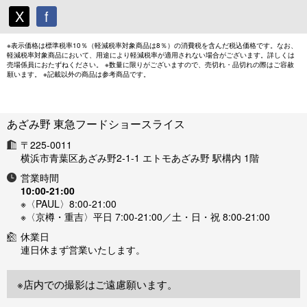
X
f
※表示価格は標準税率10％（軽減税率対象商品は8％）の消費税を含んだ税込価格です。なお、
軽減税率対象商品において、用途により軽減税率が適用されない場合がございます。詳しくは
売場係員におたずねください。 ※数量に限りがございますので、売切れ・品切れの際はご容赦
願います。 ※記載以外の商品は参考商品です。
あざみ野 東急フードショースライス
〒225-0011
横浜市青葉区あざみ野2-1-1 エトモあざみ野 駅構内 1階
営業時間
10:00-21:00
※〈PAUL〉8:00-21:00
※〈京樽・重吉〉平日 7:00-21:00／土・日・祝 8:00-21:00
休業日
連日休まず営業いたします。
※店内での撮影はご遠慮願います。