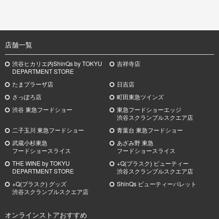
TOP
店舗一覧
渋谷ヒカリエ内ShinQs by TOKYU
吉祥寺店
DEPARTMENT STORE
たまプラーザ店
日吉店
さっぽろ店
町田東急ツインズ
渋谷 東急フードショー
東急フードショーエッジ
渋谷スクランブルスクエア店
二子玉川 東急フードショー
青葉台 東急フードショー
武蔵小杉
東急
あざみ野
東急
フードショースライス
フードショースライス
THE WINE by TOKYU
+Q(プラスク) ビューティー
DEPARTMENT STORE
渋谷スクランブルスクエア店
+Q(プラスク) グッズ
ShinQs ビューティーパレット
渋谷スクランブルスクエア店
オンラインストアおすすめ